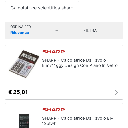
Smart
Calcolatrice scientifica sharp
home
Videogiochi
ORDINA PER
FILTRA
Rilevanza
Prezzo più basso
Prezzo più alto
Valutazioni
Audio
e
musica
SHARP - Calcolatrice Da Tavolo
Elm711ggy Design Con Piano In Vetro
Clima
Arredo
€ 25,01
Brico
e
Giardinaggio
SHARP - Calcolatrice Da Tavolo El-
125twh
Salute