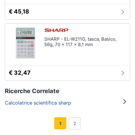
€ 45,18
SHARP - EL-W211G, tasca, Basico,
56g, 70 x 117 x 8,1 mm
€ 32,47
Ricerche Correlate
Calcolatrice scientifica sharp
1
2