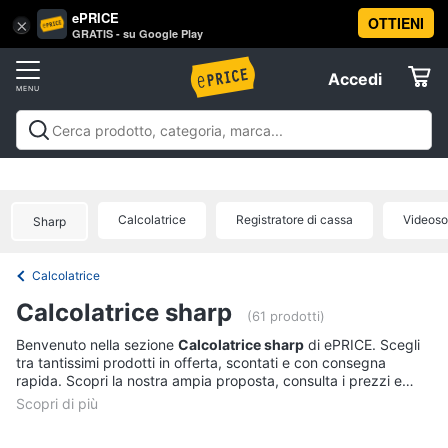
ePRICE
OTTIENI
Vai
×
Accedi
GRATIS - su Google Play
al
Registrati
menu
Accedi
Offerte
Offerte
Elettrodomestici
Calcolatrice
Registratore di cassa
Videoso
Sharp
Informatica
Calcolatrice
Telefonia
Calcolatrice sharp
(61 prodotti)
Tv
Benvenuto nella sezione
Calcolatrice sharp
di ePRICE. Scegli
tra tantissimi prodotti in offerta, scontati e con consegna
e
rapida. Scopri la nostra ampia proposta, consulta i prezzi e
Home
acquista comodamente online.
Cinema