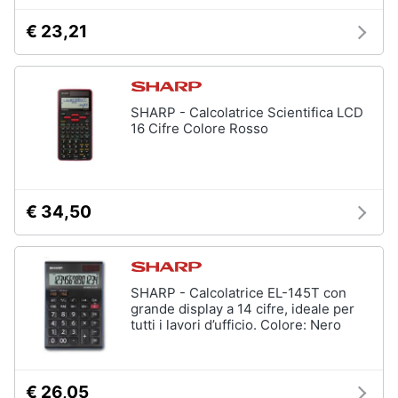
€ 23,21
Animali
Motori
SHARP - Calcolatrice Scientifica LCD
16 Cifre Colore Rosso
Libri,
cd
e
dvd
€ 34,50
Festività
e
ricorrenze
SHARP - Calcolatrice EL-145T con
grande display a 14 cifre, ideale per
Promozioni
tutti i lavori d’ufficio. Colore: Nero
Servizi
€ 26,05