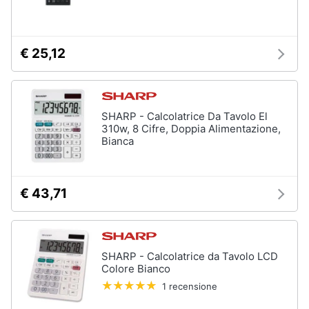
e
igiene
€ 25,12
Beauty
Giocattoli
SHARP - Calcolatrice Da Tavolo El
310w, 8 Cifre, Doppia Alimentazione,
Prima
Bianca
infanzia
Fotografia
€ 43,71
Casalinghi
SHARP - Calcolatrice da Tavolo LCD
Abbigliamento
Colore Bianco
1 recensione
Sport