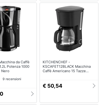
KITCHENCHEF -
1.2L Potenza 1000
KSCAFET12BLACK Macchina
e Nero
Caffè Americano 15 Tazze
Potenza 750 Watt Colore Nero
9 recensioni
€ 50,54
00