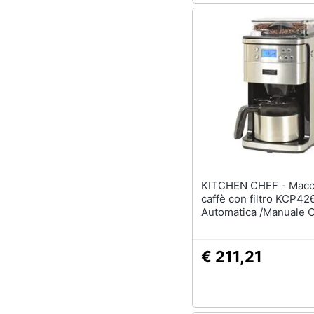
KITCHEN CHEF - Macchina da
caffè con filtro KCP42
Automatica /Manuale C
1,2 L 12 tazze Potenza
Colore Acciaio inossid
€ 211,21