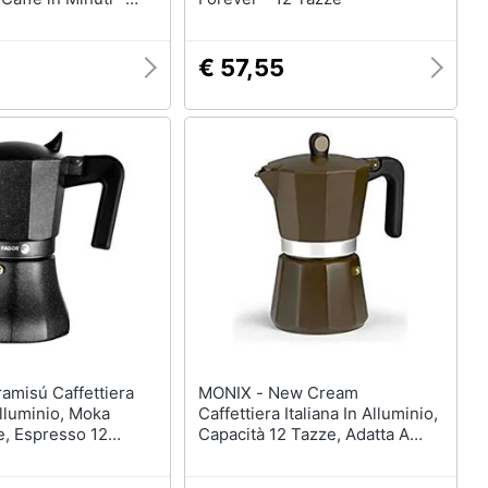
 con Diversi Tipi di
aniglia ergonomica e
Sicurezza - Facile da
€ 57,55
antenere
MONIX - New Cream
Alluminio, Moka
Caffettiera Italiana In Alluminio,
e, Espresso 12
Capacità 12 Tazze, Adatta A
affè Nero
Tutti I Tipi Di Piani Cottura,
Inclusa Induzione