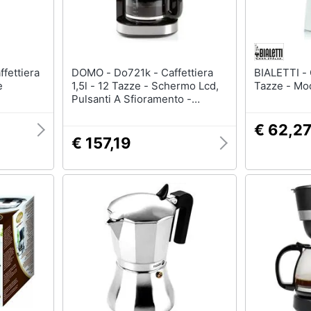
DOMO - Do721k - Caffettiera
BIALETTI - Caffettiera Moka 12
e
1,5l - 12 Tazze - Schermo Lcd,
Tazze - Mo
Pulsanti A Sfioramento -
Macinacaffè Integrato - Timer -
3 Intensità
€ 62,2
€ 157,19