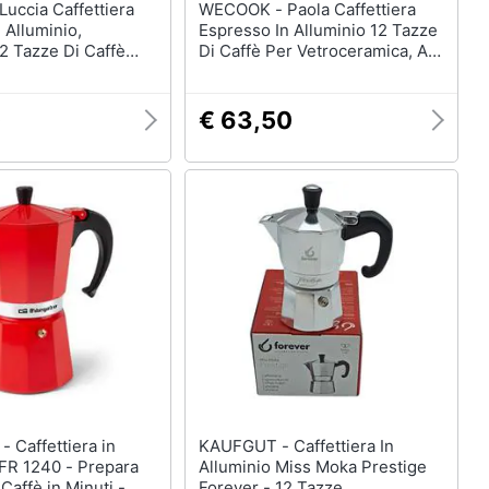
WECOOK - Paola Caffettiera
 Alluminio,
Espresso In Alluminio 12 Tazze
2 Tazze Di Caffè
Di Caffè Per Vetroceramica, A
Cucine
Gas
0
€ 63,50
a in
KAUFGUT - Caffettiera In
KFR 1240 - Prepara
Alluminio Miss Moka Prestige
Caffè in Minuti -
Forever - 12 Tazze