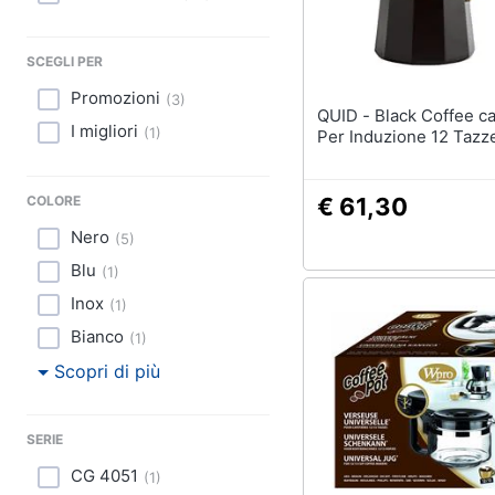
Sport
Animali
SCEGLI PER
Promozioni
(
3
)
Motori
QUID - Black Coffee caffettiera
I migliori
(
1
)
Per Induzione 12 Tazz
Libri, cd e dvd
Festività e ricorrenze
COLORE
€ 61,30
Nero
(
5
)
Promozioni
Blu
(
1
)
Inox
(
1
)
Bianco
(
1
)
Scopri di più
SERIE
CG 4051
(
1
)