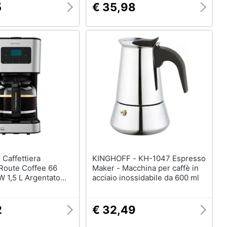
5
€ 35,98
ra
KINGHOFF - KH-1047 Espresso
Route Coffee 66
Maker - Macchina per caffè in
 1,5 L Argentato
acciaio inossidabile da 600 ml
azze) V1704580
2
€ 32,49