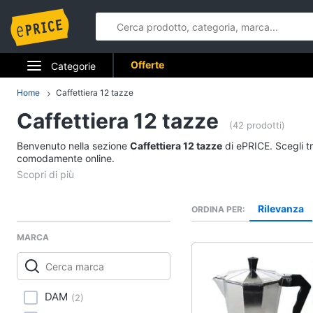
Offerte
Categorie
Elettrodomestici
Home
Caffettiera 12 tazze
Caffettiera 12 tazze
Informatica
(42 prodotti)
Benvenuto nella sezione
Caffettiera 12 tazze
di ePRICE. Scegli tr
Telefonia
comodamente online.
Tv e Home Cinema
Rilevanza
ORDINA PER
Smart home
MARCA
Videogiochi
Audio e musica
DAM
(
2
)