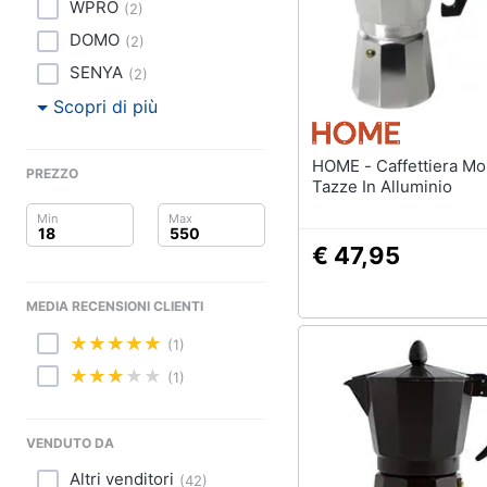
Clima
WPRO
(
2
)
DOMO
(
2
)
Arredo
SENYA
(
2
)
Brico e Giardinaggio
Scopri di più
Salute e igiene
HOME - Caffettiera Mokita 12
PREZZO
Tazze In Alluminio
Beauty
Giocattoli
€ 47,95
Prima infanzia
MEDIA RECENSIONI CLIENTI
Fotografia
(1)
(1)
Casalinghi
Abbigliamento
VENDUTO DA
Altri venditori
(
42
)