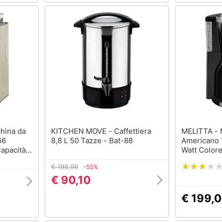
KITCHEN MOVE - Caffettiera
MELITTA - Macchina da Caffè
66
8,8 L 50 Tazze - Bat-88
Americano 
apacità
Watt Color
 1000 W
€ 198,99
-55%
abile
€ 90,10
€ 199,