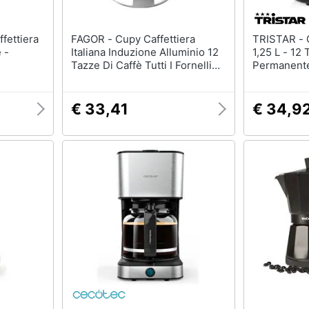
FAGOR - Cupy Caffettiera
TRISTAR - Caffettiera A Filtro -
 -
Italiana Induzione Alluminio 12
1,25 L - 12 
Tazze Di Caffè Tutti I Fornelli
Permanente
Argento
Antigoccia
Caldo - 75
€ 33,41
€ 34,9