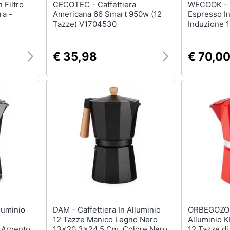
CECOTEC - Caffettiera
WECOOK - Luccia Caffettiera
ra -
Americana 66 Smart 950w (12
Espresso In
Tazze) V1704530
Induzione 1
Tutti Tipi 
€ 35,98
€ 70,0
DAM - Caffettiera In Alluminio
ORBEGOZO - Caffettier
12 Tazze Manico Legno Nero
Alluminio 
 Argento
13x20,3x24,5 Cm. Colore Nero
12 Tazze di 