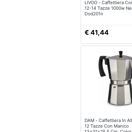
LIVOO - Caffettiera Con Filtro
12-14 Tazze 1000w Ne
Dod201n
€ 41,44
DAM - Caffettiera In Alluminio
12 Tazze Con Manico
13x21x25,5 Cm. Color