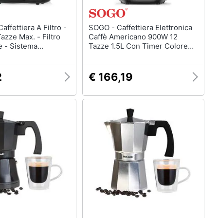
SOGO - Caffettiera Elettronica
Tazze Max. - Filtro
Caffè Americano 900W 12
 - Sistema
Tazze 1.5L Con Timer Colore
 E Mantenimento In
Nero
0 W
2
€ 166,19