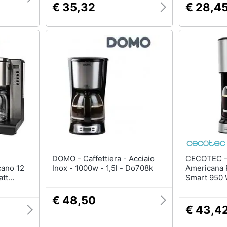
€ 35,32
€ 28,4
DOMO - Caffettiera - Acciaio
CECOTEC - Caffettie
cano 12
Inox - 1000w - 1,5l - Do708k
Americana 
att
Smart 950 W
o
Nero (12 T
€ 48,50
€ 43,4