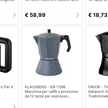
Compatibile
Cucine - M
Valvola di 
€ 58,99
€ 18,73
Pulire e M
KLAUSBERG - KB-7298
FAGOR - Tiramisú Caffettiera
Macchina per caffè a pressione
Italiana In 
da 12 tazze per espresso
Tradizional
italiano
Tazze Di C