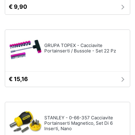
€ 9,90
Animali
Motori
Libri,
GRUPA TOPEX - Cacciavite
Portainserti / Bussole - Set 22 Pz
cd
e
dvd
€ 15,16
Festività
e
ricorrenze
Promozioni
STANLEY - 0-66-357 Cacciavite
Portainserti Magnetico, Set Di 6
Servizi
Inserti, Nano