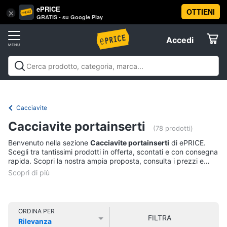
ePRICE
OTTIENI
Vai
×
Accedi
GRATIS - su Google Play
al
Registrati
menu
Accedi
Offerte
Offerte
Elettrodomestici
Cacciavite
Informatica
Cacciavite portainserti
(78 prodotti)
Benvenuto nella sezione
Cacciavite portainserti
di ePRICE.
Telefonia
Scegli tra tantissimi prodotti in offerta, scontati e con consegna
rapida. Scopri la nostra ampia proposta, consulta i prezzi e
acquista comodamente online.
Tv
e
Home
Cinema
ORDINA PER
FILTRA
Rilevanza