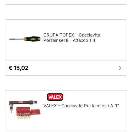
e
igiene
Beauty
GRUPA TOPEX - Cacciavite
Portainserti - Attacco 1 4
Giocattoli
Prima
infanzia
€ 15,02
Fotografia
Casalinghi
VALEX - Cacciavite Portainserti A "l"
Abbigliamento
Sport