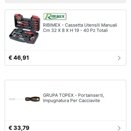
Prezzo più basso
Prezzo più alto
Valutazioni
Smart
home
RIBIMEX - Cassetta Utensili Manuali
Videogiochi
Cm 32 X 8 X H 19 - 40 Pz Totali
Audio
e
musica
€ 46,91
Clima
Arredo
GRUPA TOPEX - Portainserti,
Impugnatura Per Cacciavite
Brico
e
Giardinaggio
€ 33,79
Salute