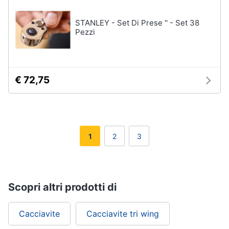
STANLEY - Set Di Prese '' - Set 38
Pezzi
€ 72,75
1
2
3
Scopri altri prodotti di
Cacciavite
Cacciavite tri wing