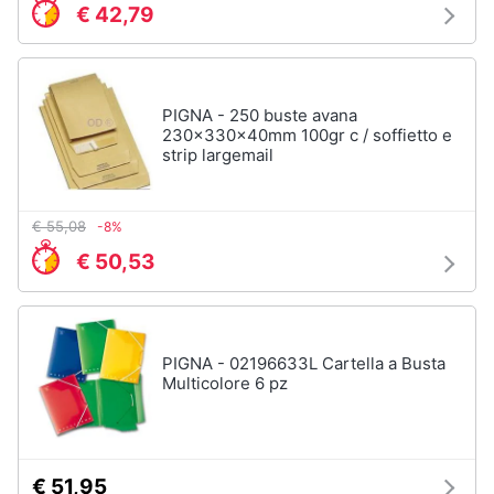
€ 42,79
Animali
Motori
PIGNA - 250 buste avana
230x330x40mm 100gr c / soffietto e
strip largemail
Libri,
cd
e
€ 55,08
-8%
dvd
€ 50,53
Festività
e
ricorrenze
PIGNA - 02196633L Cartella a Busta
Multicolore 6 pz
Promozioni
Servizi
€ 51,95