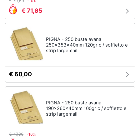
€ 79,69
-10%
e
€ 71,65
igiene
Beauty
PIGNA - 250 buste avana
250x353x40mm 120gr c / soffietto e
Giocattoli
strip largemail
Prima
infanzia
€ 60,00
Fotografia
Casalinghi
PIGNA - 250 buste avana
190x260x40mm 100gr c / soffietto e
strip largemail
Abbigliamento
€ 47,80
-10%
Sport