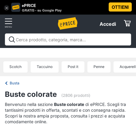
ePRICE
OTTIENI
Vai
×
Accedi
GRATIS - su Google Play
al
Registrati
menu
Accedi
Offerte
Offerte
Elettrodomestici
Scotch
Taccuino
Post it
Penne
Acquerell
Informatica
Busta
Telefonia
Buste colorate
(2806 prodotti)
Benvenuto nella sezione
Tv
Buste colorate
di ePRICE. Scegli tra
tantissimi prodotti in offerta, scontati e con consegna rapida.
e
Scopri la nostra ampia proposta, consulta i prezzi e acquista
Home
comodamente online.
Cinema