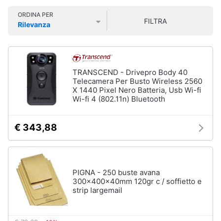
Smart
ORDINA PER
home
FILTRA
Rilevanza
Prezzo più basso
Prezzo più alto
Valutazioni
Videogiochi
Audio
TRANSCEND - Drivepro Body 40
e
Telecamera Per Busto Wireless 2560
X 1440 Pixel Nero Batteria, Usb Wi-fi
musica
Wi-fi 4 (802.11n) Bluetooth
Clima
€ 343,88
Arredo
Brico
PIGNA - 250 buste avana
e
300x400x40mm 120gr c / soffietto e
strip largemail
Giardinaggio
Salute