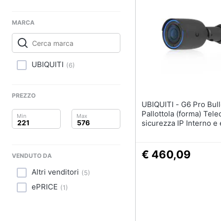
Clima
Arredo
MARCA
Brico e Giardinaggio
UBIQUITI
(
6
)
Salute e igiene
Beauty
PREZZO
UBIQUITI - G6 Pro Bullet
Giocattoli
Pallottola (forma) Tel
sicurezza IP Interno e
3840 x 2160 Pixel Soff
Prima infanzia
/Parete /Palo
€ 460,09
Fotografia
VENDUTO DA
Altri venditori
(
5
)
Casalinghi
ePRICE
(
1
)
Abbigliamento