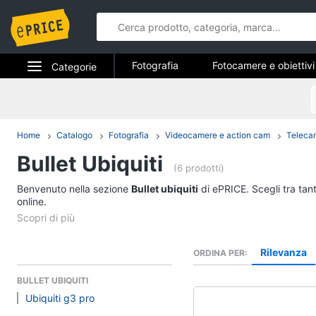
Fotografia
Fotocamere e obiettivi
Categorie
Elettrodomestici
Fotografia
Informatica
Home
Catalogo
Fotografia
Videocamere e action cam
Teleca
Fotocamere e obietti
Bullet Ubiquiti
Telefonia
Fotocamera
(6 prodotti)
Mirrorless
Benvenuto nella sezione
Tv e Home Cinema
Bullet ubiquiti
di ePRICE. Scegli tra tan
Nikon serie d
online.
Smart home
Instax mini 9
Vedi tutti
Videogiochi
Rilevanza
ORDINA PER
BULLET UBIQUITI
Audio e musica
Ubiquiti g3 pro