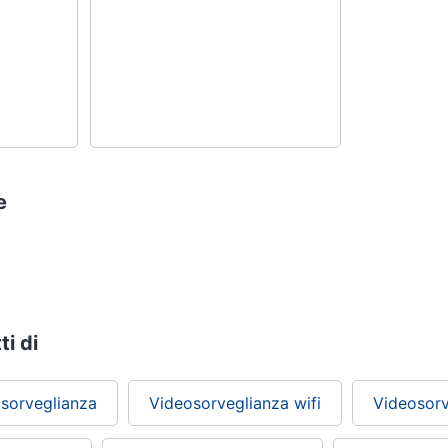
e
ti di
sorveglianza
Videosorveglianza wifi
Videosorv