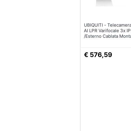
UBIQUITI - Telecamera Bullet
AI LPR Varifocale 3x IP
/Esterno Cablata Mont
Muro /Palo Nero
€ 576,59