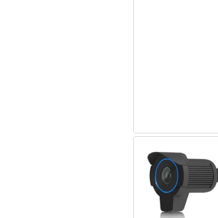
Sport
Animali
Motori
Libri, cd e dvd
Festività e ricorrenze
Promozioni