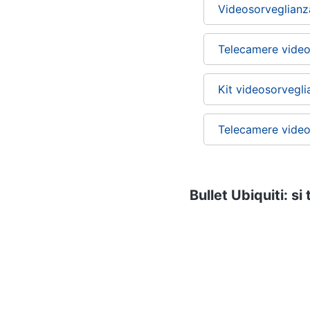
Videosorveglianz
Telecamere video
Kit videosorvegli
Telecamere video
Bullet Ubiquiti: si
Videocamere e a