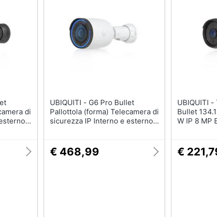
UBIQUITI - G6 Pro Bullet
UBIQUITI - Telecamera G6
ecamera di
Pallottola (forma) Telecamera di
Bullet 134
 esterno
sicurezza IP Interno e esterno
W IP 8 MP 
itto
3840 x 2160 Pixel Soffitto
Bianco
/Parete /Palo
€ 468,99
€ 221,7