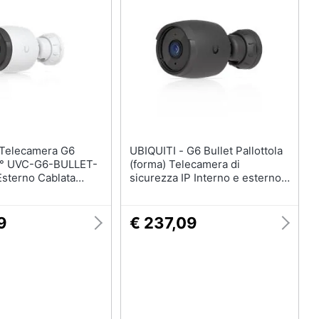
UBIQUITI - G6 Bullet Pallottola
.1° UVC-G6-BULLET-
(forma) Telecamera di
Esterno Cablata
sicurezza IP Interno e esterno
3840 x 2160 Pixel Soffitto
/Parete /Palo
9
€ 237,09