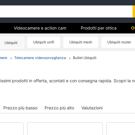
Videocamere e action cam
Prodotti per ottica
O
Ubiquiti unifi
Ubiquiti mesh
Ubiquiti router
Ubiquiti
mere
Telecamere videosorveglianza
Bullet Ubiquiti
vi
Videocamere e action cam
Prodotti per ottica
Gopro Hero 5
Flash
Gopro hero 9
Telescopio
tissimi prodotti in offerta, scontati e con consegna rapida. Scopri l
Gopro hero 10
Binocolo
Dashcam
Microscopio
Vedi tutti
Vedi tutti
Prezzo più basso
Prezzo più alto
Valutazioni