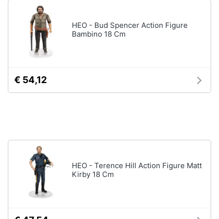
Vedi
tutti
Animali
HEO - Bud Spencer Action Figure
Bambino 18 Cm
Motori
Personaggi
cristiano
Libri,
ronaldo
€ 54,12
cd
Me
e
contro
dvd
Te
Sean
connery
Festività
e
Barbara
ricorrenze
D'Urso
HEO - Terence Hill Action Figure Matt
Vedi
Kirby 18 Cm
Promozioni
tutti
Servizi