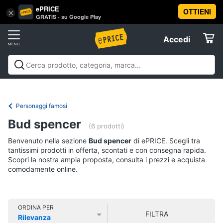
ePRICE
OTTIENI
Vai
×
Accedi
GRATIS - su Google Play
al
Registrati
menu
Accedi
Libri,
Offerte
cd
e
Libri, cd e dvd
Libri
Dvd e Blu-ray
Cd
dvd
Elettrodomestici
musicali
Personaggi
Offerte
Personaggi famosi
Libri
Informatica
Bud spencer
Religione
(6 prodotti)
e
Benvenuto nella sezione
Bud spencer
di ePRICE. Scegli tra
Spiritualità
Telefonia
tantissimi prodotti in offerta, scontati e con consegna rapida.
Attualità,
Scopri la nostra ampia proposta, consulta i prezzi e acquista
politica
comodamente online.
Tv
e
e
diritto
Home
Libri
Cinema
di
ORDINA PER
FILTRA
Cucina
Rilevanza