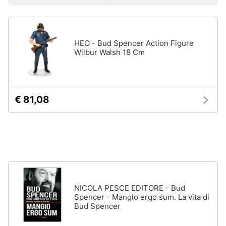
Prezzo più basso
Prezzo più alto
Valutazioni
Libri
Smart
di
home
Arte,
Design
e
HEO - Bud Spencer Action Figure
Videogiochi
Architettura
Wilbur Walsh 18 Cm
Vedi
Audio
tutti
e
musica
€ 81,08
Dvd
Clima
e
Blu-
ray
Arredo
Blu-
Ray
Brico
Blu-
e
NICOLA PESCE EDITORE - Bud
Ray
Giardinaggio
Spencer - Mangio ergo sum. La vita di
Musica
Bud Spencer
Classica
Salute
Walt