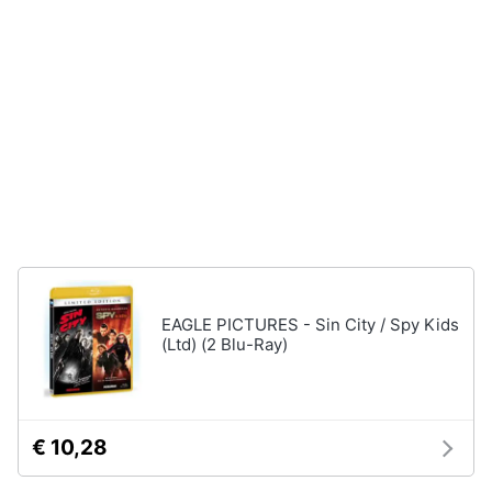
disney
e
film
igiene
DVD
Film
Beauty
Vedi
tutti
Giocattoli
Prima
Cd
infanzia
musicali
Colonne
Fotografia
Sonore
EAGLE PICTURES - Sin City / Spy Kids
CD
(Ltd) (2 Blu-Ray)
Musicali
Casalinghi
Musica
Leggera
Abbigliamento
Musica
€ 10,28
Jazz
Sport