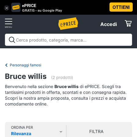
ePRICE
OTTIENI
Vai
×
Accedi
GRATIS - su Google Play
al
Registrati
menu
Accedi
Libri,
Offerte
cd
e
Libri, cd e dvd
Libri
Dvd e Blu-ray
Cd
dvd
Elettrodomestici
musicali
Personaggi
Offerte
Personaggi famosi
Libri
Informatica
Bruce willis
Religione
(2 prodotti)
e
Benvenuto nella sezione
Bruce willis
di ePRICE. Scegli tra
Spiritualità
Telefonia
tantissimi prodotti in offerta, scontati e con consegna rapida.
Attualità,
Scopri la nostra ampia proposta, consulta i prezzi e acquista
politica
comodamente online.
Tv
e
e
diritto
Home
Libri
Cinema
di
ORDINA PER
FILTRA
Cucina
Rilevanza