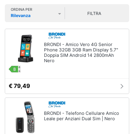
Smart
ORDINA PER
home
FILTRA
Rilevanza
Prezzo più basso
Prezzo più alto
Valutazioni
Videogiochi
Audio
BRONDI - Amico Vero 4G Senior
e
Phone 32GB 3GB Ram Display 5.7"
musica
Doppia SIM Android 14 2800mAh
Nero
Clima
€ 79,49
Arredo
Brico
e
BRONDI - Telefono Cellulare Amico
Giardinaggio
Leale per Anziani Dual Sim | Nero
Salute