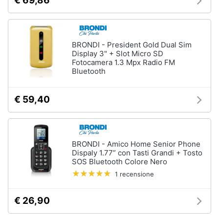
€ 69,86
Animali
BRONDI - President Gold Dual Sim
Motori
Display 3" + Slot Micro SD
Fotocamera 1.3 Mpx Radio FM
Bluetooth
Libri,
cd
e
€ 59,40
dvd
Festività
e
BRONDI - Amico Home Senior Phone
ricorrenze
Dispaly 1.77” con Tasti Grandi + Tosto
SOS Bluetooth Colore Nero
1 recensione
Promozioni
€ 26,90
Servizi