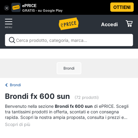
ePRICE
OTTIENI
Vai
×
Accedi
GRATIS - su Google Play
al
Registrati
menu
Accedi
Offerte
Offerte
Elettrodomestici
Brondi
Informatica
Brondi
Telefonia
Brondi fx 600 sun
(72 prodotti)
Tv
Benvenuto nella sezione
Brondi fx 600 sun
di ePRICE. Scegli
tra tantissimi prodotti in offerta, scontati e con consegna
e
rapida. Scopri la nostra ampia proposta, consulta i prezzi e
Home
acquista comodamente online.
Cinema