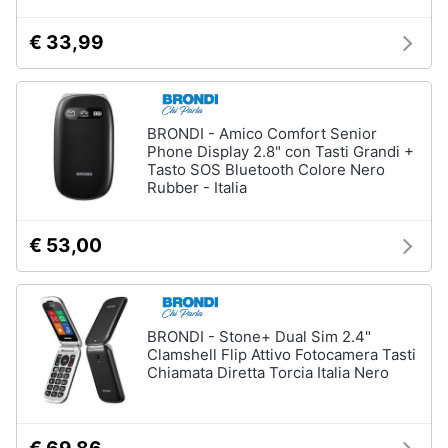
e
igiene
€ 33,99
Beauty
BRONDI - Amico Comfort Senior
Giocattoli
Phone Display 2.8" con Tasti Grandi +
Tasto SOS Bluetooth Colore Nero
Rubber - Italia
Prima
infanzia
€ 53,00
Fotografia
Casalinghi
BRONDI - Stone+ Dual Sim 2.4"
Clamshell Flip Attivo Fotocamera Tasti
Chiamata Diretta Torcia Italia Nero
Abbigliamento
Sport