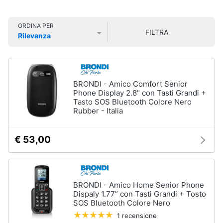
Smart
home
ORDINA PER
FILTRA
Rilevanza
Videogiochi
Prezzo più basso
Prezzo più alto
Valutazioni
Audio
e
BRONDI - Amico Comfort Senior
musica
Phone Display 2.8" con Tasti Grandi +
Tasto SOS Bluetooth Colore Nero
Rubber - Italia
Clima
€ 53,00
Arredo
Brico
e
BRONDI - Amico Home Senior Phone
Giardinaggio
Dispaly 1.77” con Tasti Grandi + Tosto
SOS Bluetooth Colore Nero
1 recensione
Salute