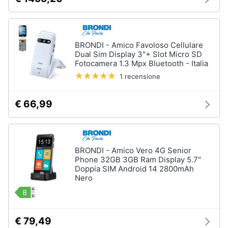
Animali
BRONDI - Amico Favoloso Cellulare
Motori
Dual Sim Display 3"+ Slot Micro SD
Fotocamera 1.3 Mpx Bluetooth - Italia
Libri,
1 recensione
cd
e
€ 66,99
dvd
Festività
e
BRONDI - Amico Vero 4G Senior
ricorrenze
Phone 32GB 3GB Ram Display 5.7"
Doppia SIM Android 14 2800mAh
Nero
Promozioni
Servizi
€ 79,49