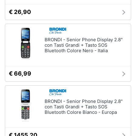
e
igiene
€ 26,90
Beauty
BRONDI - Senior Phone Display 2.8"
Giocattoli
con Tasti Grandi + Tasto SOS
Bluetooth Colore Nero - Italia
Prima
infanzia
€ 66,99
Fotografia
Casalinghi
BRONDI - Senior Phone Display 2.8"
con Tasti Grandi + Tasto SOS
Bluetooth Colore Bianco - Europa
Abbigliamento
Sport
€ 1455,20