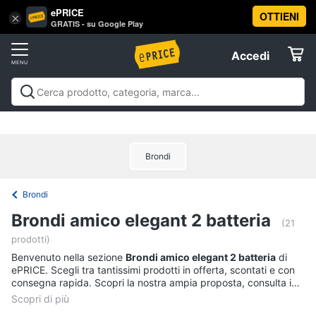
ePRICE
OTTIENI
Vai
×
Accedi
GRATIS - su Google Play
al
Registrati
menu
Accedi
Offerte
Offerte
Elettrodomestici
Brondi
Informatica
Brondi
Telefonia
Brondi amico elegant 2 batteria
(21
prodotti)
Tv
Benvenuto nella sezione
e
Brondi amico elegant 2 batteria
di
ePRICE. Scegli tra tantissimi prodotti in offerta, scontati e con
Home
consegna rapida. Scopri la nostra ampia proposta, consulta i
Cinema
prezzi e acquista comodamente online.