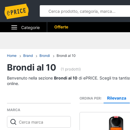
Offerte
Categorie
Elettrodomestici
Informatica
Home
Brand
Brondi
Brondi al 10
Brondi al 10
Telefonia
(1 prodotti)
Tv e Home Cinema
Benvenuto nella sezione
Brondi al 10
di ePRICE. Scegli tra tanti
online.
Smart home
Rilevanza
ORDINA PER
Videogiochi
MARCA
Audio e musica