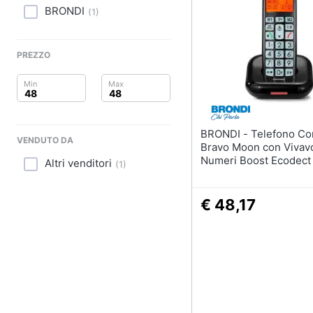
Clima
BRONDI
(
1
)
Arredo
PREZZO
Brico e Giardinaggio
Salute e igiene
Beauty
BRONDI - Telefono Cordless
VENDUTO DA
Bravo Moon con Vivav
Giocattoli
Numeri Boost Ecodect
Altri venditori
(
1
)
Nero
Prima infanzia
€ 48,17
Fotografia
Casalinghi
Abbigliamento