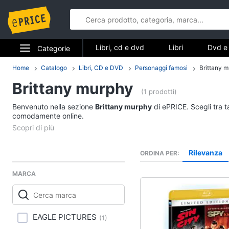
Libri, cd e dvd
Libri
Dvd e 
Categorie
Elettrodomestici
Home
Catalogo
Libri, CD e DVD
Personaggi famosi
Brittany 
Libri, cd e d
Brittany murphy
Informatica
(1 prodotti)
Libri
Benvenuto nella sezione
Brittany murphy
di ePRICE. Scegli tra t
Telefonia
comodamente online.
Religione e Spiritualit
Attualità, politica e dir
Tv e Home Cinema
Libri di Cucina
Rilevanza
ORDINA PER
Smart home
Libri di Arte, Design e
Architettura
MARCA
Videogiochi
Vedi tutti
Audio e musica
EAGLE PICTURES
(
1
)