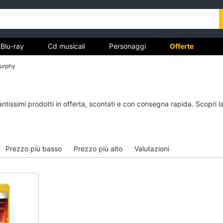
Blu-ray
Cd musicali
Personaggi
Offerte
murphy
vd
Dvd e Blu-ray
Cd musicali
antissimi prodotti in offerta, scontati e con consegna rapida. Scopri 
à
Blu-Ray
Colonne Sonore
itto
Blu-Ray Musica Classica
CD Musicali
Walt disney film
Musica Leggera
Prezzo più basso
Prezzo più alto
Valutazioni
DVD Film
Musica Jazz
Vedi tutti
Vedi tutti