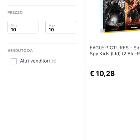
Clima
PREZZO
Arredo
Brico e Giardinaggio
Salute e igiene
EAGLE PICTURES - Sin City /
VENDUTO DA
Spy Kids (Ltd) (2 Blu-R
Beauty
Altri venditori
(
1
)
Giocattoli
€ 10,28
Prima infanzia
Fotografia
Casalinghi
Abbigliamento