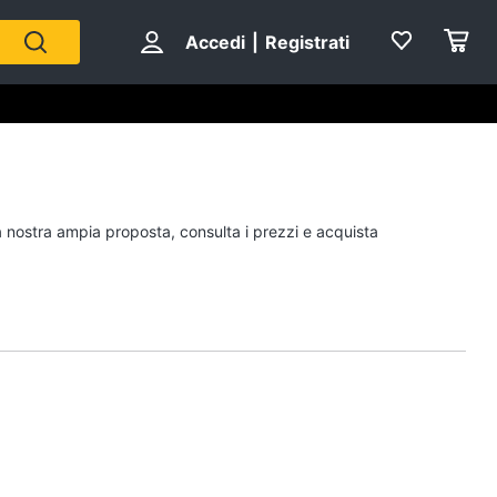
Accedi
|
Registrati
Personaggi
la nostra ampia proposta, consulta i prezzi e acquista
cristiano ronaldo
Me contro Te
Sean connery
Barbara D'Urso
Vedi tutti