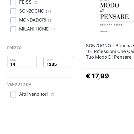
Clima
FEISS
(
2
)
SONZOGNO
(
2
)
Arredo
MONDADORI
(
1
)
Brico e Giardinaggio
MILANI HOME
(
1
)
Salute e igiene
SONZOGNO - Brianna Wiest -
PREZZO
101 Riflessioni Che Ca
Beauty
Tuo Modo Di Pensare
Giocattoli
€ 17,99
Prima infanzia
VENDUTO DA
Altri venditori
Fotografia
(
7
)
Casalinghi
Abbigliamento