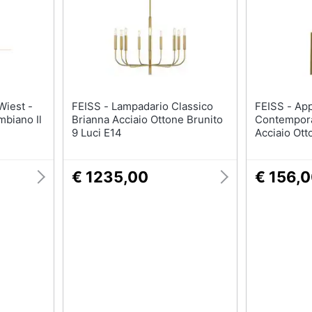
FEISS - Lampadario Classico
FEISS - Applique
mbiano Il
Brianna Acciaio Ottone Brunito
Contempora
9 Luci E14
Acciaio Ott
E14
€ 1235,00
€ 156,