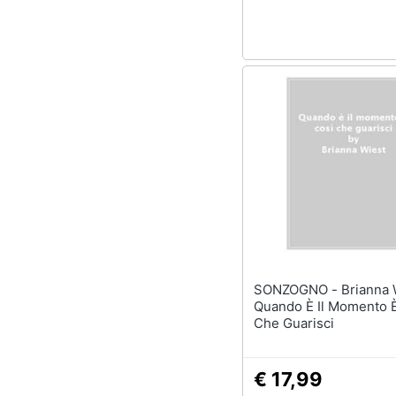
Sport
Animali
Motori
Libri, cd e dvd
Festività e ricorrenze
Promozioni
SONZOGNO - Brianna Wiest -
Quando È Il Momento 
Che Guarisci
€ 17,99