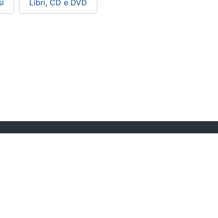
i
Libri, CD e DVD
ePRICE ti serve
Black friday
Sezione Aiuto
Promozioni
Consegne e limitazioni
Sconti alla rovescia
Pagamenti e fattura
Ricondizionati
Diritto di recesso