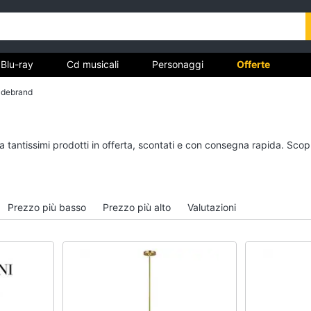
Blu-ray
Cd musicali
Personaggi
Offerte
ildebrand
vd
Dvd e Blu-ray
Cd musicali
a tantissimi prodotti in offerta, scontati e con consegna rapida. Scop
à
Blu-Ray
Colonne Sonore
itto
Blu-Ray Musica Classica
CD Musicali
Walt disney film
Musica Leggera
Prezzo più basso
Prezzo più alto
Valutazioni
DVD Film
Musica Jazz
Vedi tutti
Vedi tutti