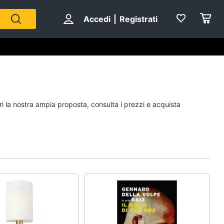
Accedi
|
Registrati
Personaggi
ri la nostra ampia proposta, consulta i prezzi e acquista
cristiano ronaldo
Me contro Te
Sean connery
Barbara D'Urso
Vedi tutti