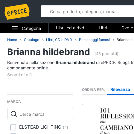
Libri, cd e dvd
Libri
Dvd e 
Categorie
Elettrodomestici
Home
Catalogo
Libri, CD e DVD
Personaggi famosi
Brianna h
Libri, cd e d
Brianna hildebrand
Informatica
(46 prodotti)
Libri
Benvenuto nella sezione
Brianna hildebrand
di ePRICE. Scegli tr
Telefonia
comodamente online.
Religione e Spiritualit
Attualità, politica e dir
Tv e Home Cinema
Libri di Cucina
Rilevanza
ORDINA PER
Smart home
Libri di Arte, Design e
Architettura
MARCA
Videogiochi
Vedi tutti
Audio e musica
ELSTEAD LIGHTING
(
4
)