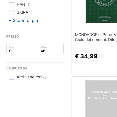
Clima
HAN
(
1
)
Arredo
SKIRA
(
1
)
Scopri di più
Brico e Giardinaggio
MONDADORI - Peter V. Brett - Il
Salute e igiene
PREZZO
Ciclo dei demoni. Dilog
Beauty
€ 34,99
Giocattoli
VENDUTO DA
Prima infanzia
Altri venditori
(
6
)
Fotografia
Casalinghi
Abbigliamento