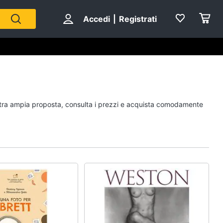
Accedi
|
Registrati
Personaggi
nostra ampia proposta, consulta i prezzi e acquista comodamente
cristiano ronaldo
Me contro Te
Sean connery
Barbara D'Urso
Vedi tutti