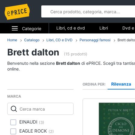
Libri, cd e dvd
Libri
Dvd e 
Categorie
Elettrodomestici
Home
Catalogo
Libri, CD e DVD
Personaggi famosi
Brett dalt
Libri, cd e d
Brett dalton
Informatica
(15 prodotti)
Libri
Benvenuto nella sezione
Brett dalton
di ePRICE. Scegli tra tanti
Telefonia
Religione e Spiritualit
online.
Attualità, politica e dir
Tv e Home Cinema
Rilevanza
ORDINA PER
Libri di Cucina
Smart home
Libri di Arte, Design e
MARCA
Architettura
Videogiochi
Vedi tutti
Audio e musica
EINAUDI
(
3
)
EAGLE ROCK
(
2
)