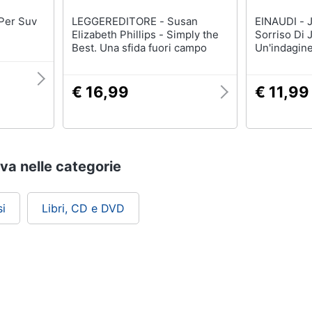
LEGGEREDITORE - Susan
EINAUDI - Joe R. Lansdale - Il
Elizabeth Phillips - Simply the
Sorriso Di 
Best. Una sfida fuori campo
Un'indagin
€ 16,99
€ 11,99
ova nelle categorie
i
Libri, CD e DVD