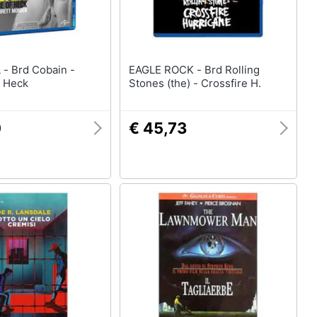
in -
EAGLE ROCK - Brd Rolling
 Heck
Stones (the) - Crossfire H.
0
€ 45,73