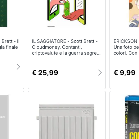
IL SAGGIATORE - Scott Brett -
ERICKSON - Destiny Igiew
ia finale
Cloudmoney. Contanti,
Una foto per
criptovalute e la guerra segreta
colori. Con
per i nostri portafogli
€ 25,99
€ 9,99