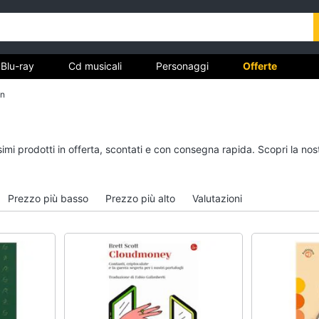
Blu-ray
Cd musicali
Personaggi
Offerte
on
vd
Dvd e Blu-ray
Cd musicali
ssimi prodotti in offerta, scontati e con consegna rapida. Scopri la 
à
Blu-Ray
Colonne Sonore
itto
Blu-Ray Musica Classica
CD Musicali
Prezzo più basso
Prezzo più alto
Valutazioni
Walt disney film
Musica Leggera
DVD Film
Musica Jazz
Vedi tutti
Vedi tutti