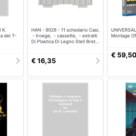
HAN - 9026 - 11 schedario Casi,
UNIVERSAL - Brd Coba
a del T-
- troege, - cassette, - estratti
Montage Of
Di Plastica Di Legno Stell Brett
A6quer Grigio
€ 59,5
€ 16,35