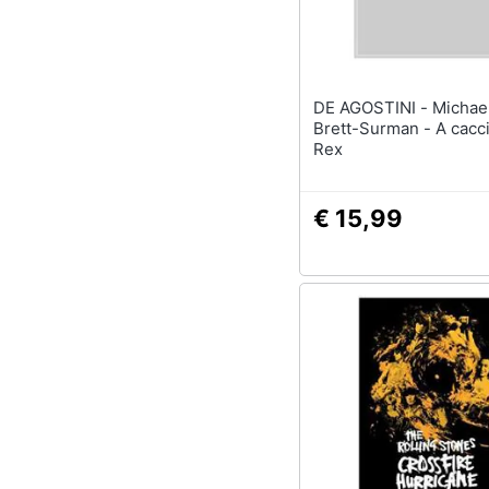
Sport
Animali
Motori
DE AGOSTINI - Michael K.
Brett-Surman - A cacci
Rex
Libri, cd e dvd
Festività e ricorrenze
€ 15,99
Promozioni