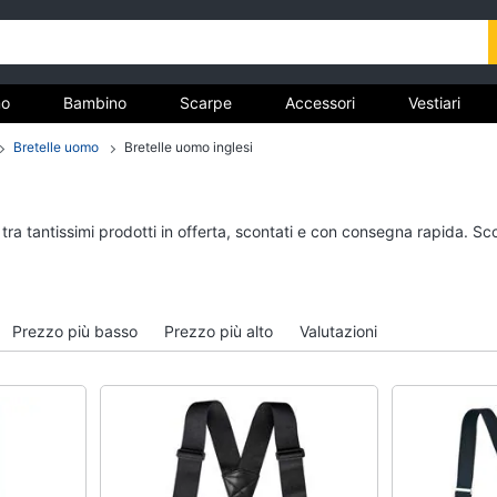
o
Bambino
Scarpe
Accessori
Vestiari
Bretelle uomo
Bretelle uomo inglesi
nto
Uomo
Bambino
tra tantissimi prodotti in offerta, scontati e con consegna rapida. Sc
Felpa uomo
Scarpe bambino
Cravatta
Sandali bambina
Piumino uomo
Vestiti neonati
Prezzo più basso
Prezzo più alto
Valutazioni
Giacca uomo
Copertina neonato
Vedi tutti
Vedi tutti
Vestiari
Orologi