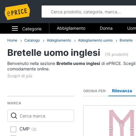
Abbigliamento
Donna
Uom
Categorie
Gioielli
Elettrodomestici
Home
Catalogo
Abbigliamento
Abbigliamento uomo
Bretelle
Abbigliame
Bretelle uomo inglesi
Informatica
(15 prodotti)
Donna
Benvenuto nella sezione
Bretelle uomo inglesi
di ePRICE. Scegli 
Telefonia
comodamente online.
Intimo donna
Top
Tv e Home Cinema
Cappotto donna
Rilevanza
ORDINA PER
Smart home
Felpa donna
MARCA
Vedi tutti
Videogiochi
Audio e musica
Accessori
CMP
(
3
)