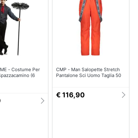
tume Per
CMP - Man Salopette Stretch
 Spazzacamino (6
Pantalone Sci Uomo Taglia 50
€ 116,90
9