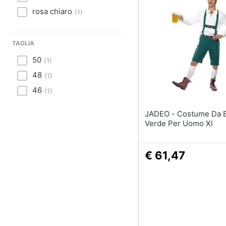
Sport
rosa chiaro
(
1
)
Animali
TAGLIA
Motori
50
(
1
)
Libri, cd e dvd
48
(
1
)
46
(
1
)
Festività e ricorrenze
JADEO - Costume Da Bavarese
Promozioni
Verde Per Uomo Xl
€ 61,47