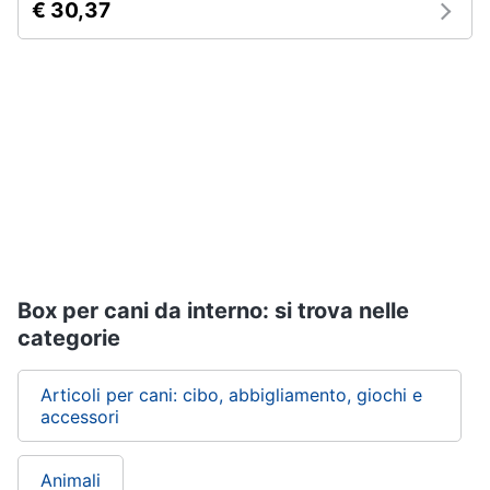
per
€ 30,37
Assistenza
cavalli
clienti
Sottosella
Strigliatura
Esci
Stinchiere
Set
sella
Vedi
tutti
Box per cani da interno: si trova nelle
Articoli
categorie
per
tartarughe
e
Articoli per cani: cibo, abbigliamento, giochi e
rettili
accessori
Tartarughiere
Cibo
per
Animali