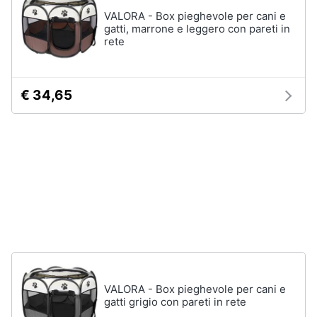
e
VALORA - Box pieghevole per cani e
igiene
gatti, marrone e leggero con pareti in
Articoli
rete
per
pesci
Beauty
Acquario
pesci
€ 34,65
Giocattoli
Mangime
per
pesci
Prima
Pompe
infanzia
per
acquari
Fotografia
Filtro
per
acquario
Casalinghi
Vedi
tutti
Abbigliamento
VALORA - Box pieghevole per cani e
gatti grigio con pareti in rete
Sport