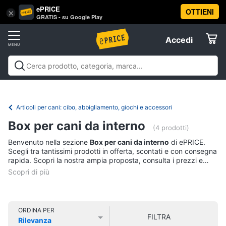
ePRICE
OTTIENI
Vai
×
Accedi
GRATIS - su Google Play
al
Registrati
menu
Accedi
Animali
Offerte
Articoli
Animali
Articoli per cani
Articoli per gatti
Articoli per
per
Elettrodomestici
pesci
Articoli per uccelli
Articoli per cavalli
Articoli per
cani
tartarughe e rettili
Articoli per criceti e piccoli
Articoli per cani: cibo, abbigliamento, giochi e accessori
Cucce
roditori
Cibo per animali
Offerte
Informatica
per
Box per cani da interno
(4 prodotti)
cani
Benvenuto nella sezione
Box per cani da interno
di ePRICE.
Giochi
Telefonia
Scegli tra tantissimi prodotti in offerta, scontati e con consegna
per
rapida. Scopri la nostra ampia proposta, consulta i prezzi e
cani
acquista comodamente online.
Tv
Toelettatura
cani
e
Home
Recinto
Cinema
per
ORDINA PER
cani
FILTRA
Rilevanza