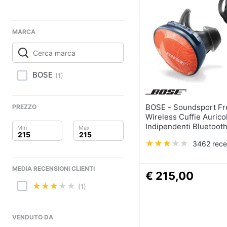
Clima
Arredo
MARCA
Brico e Giardinaggio
Salute e igiene
BOSE
(
1
)
Beauty
BOSE - Soundsport Free
PREZZO
Giocattoli
Wireless Cuffie Auricol
Indipendenti Bluetoot
Custodia Ricarica Aran
Prima infanzia
3462 rece
blunavy
Fotografia
MEDIA RECENSIONI CLIENTI
€ 215,00
Casalinghi
(1)
Abbigliamento
VENDUTO DA