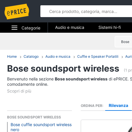
Audio e musica
Sistemi hi-fi
Categorie
Strumenti musicali e attrezzatura per dj
Elettrodomestici
Bose
Audio e mus
Informatica
Home
Catalogo
Audio e musica
Cuffie e Speaker Portatili
Auri
Sistemi hi-fi
Bose soundsport wireless
Telefonia
Radio
(1 p
Cassa bluetooth
Benvenuto nella sezione
Tv e Home Cinema
Bose soundsport wireless
di ePRICE. S
Giradischi
comodamente online.
Smart home
Cassa
Vedi tutti
Videogiochi
Rilevanza
ORDINA PER
BOSE SOUNDSPORT WIRELESS
Audio e musica
Bose cuffie soundsport wireless
nero