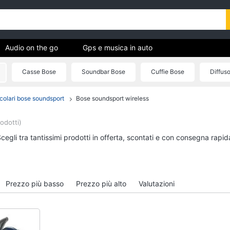
Audio on the go
Gps e musica in auto
Casse Bose
Soundbar Bose
Cuffie Bose
Diffuso
ica
colari bose soundsport
Bose soundsport wireless
Audio on the go
Gps e musica in auto
Airpods
GPS
rodotti)
Cuffie bluetooth
Auricolari bluetooth
cegli tra tantissimi prodotti in offerta, scontati e con consegna rapid
Auricolari bluetooth
GPS auto
Cassa bluetooth
Autoradio
Vedi tutti
Vedi tutti
Prezzo più basso
Prezzo più alto
Valutazioni