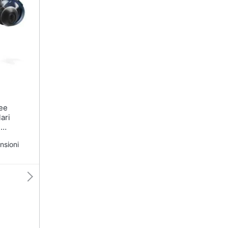
ari
h
cione /
nsioni