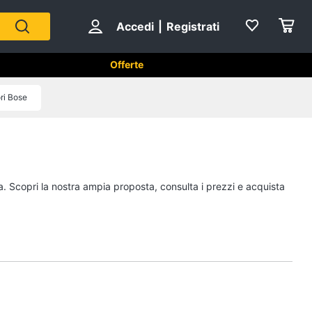
Accedi
|
Registrati
Offerte
ri Bose
Strumenti musicali e
attrezzatura per dj
Chitarra
a. Scopri la nostra ampia proposta, consulta i prezzi e acquista
Chitarra elettrica
Basso
Microfono
Vedi tutti