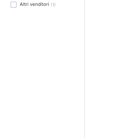
Sport
Altri venditori
(
1
)
Animali
Motori
Libri, cd e dvd
Festività e ricorrenze
Promozioni