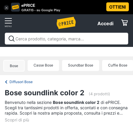
ePRICE
OTTIENI
Vai
×
Accedi
GRATIS - su Google Play
al
Registrati
menu
Accedi
Audio
Offerte
e
musica
Audio e musica
Sistemi hi-fi
Audio on the go
Gps e
Elettrodomestici
musica in auto
Strumenti musicali e attrezzatura per
Sistemi
dj
Offerte
hi-
Casse Bose
Soundbar Bose
Cuffie Bose
Bose
Informatica
fi
Radio
Diffusori Bose
Telefonia
Cassa
Bose soundlink color 2
bluetooth
(4 prodotti)
Giradischi
Tv
Benvenuto nella sezione
Bose soundlink color 2
di ePRICE.
Scegli tra tantissimi prodotti in offerta, scontati e con consegna
e
Cassa
rapida. Scopri la nostra ampia proposta, consulta i prezzi e
Home
acquista comodamente online.
Cinema
Vedi
tutti