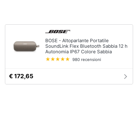
Chitarra
Animali
elettrica
Basso
Motori
Microfono
BOSE - Altoparlante Portatile
Vedi
Libri,
SoundLink Flex Bluetooth Sabbia 12 h
tutti
Autonomia IP67 Colore Sabbia
cd
e
980 recensioni
dvd
€ 172,65
Festività
e
ricorrenze
Promozioni
Servizi