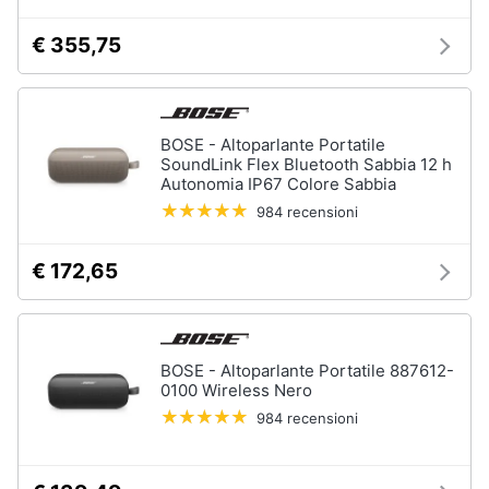
Assistenza
clienti
€ 355,75
Esci
BOSE - Altoparlante Portatile
SoundLink Flex Bluetooth Sabbia 12 h
Autonomia IP67 Colore Sabbia
984 recensioni
€ 172,65
BOSE - Altoparlante Portatile 887612-
0100 Wireless Nero
984 recensioni