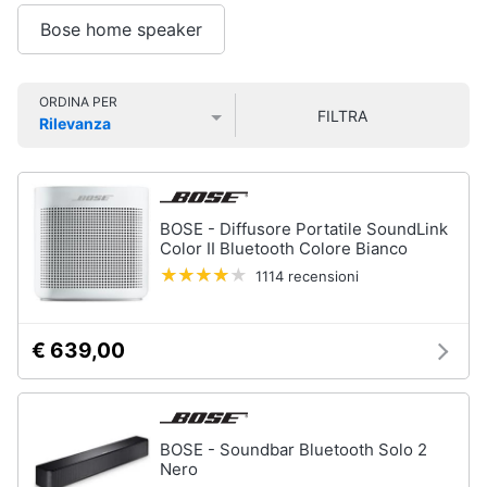
Smart
Bose home speaker
home
Audio
on
Videogiochi
ORDINA PER
the
FILTRA
go
Rilevanza
Prezzo più basso
Prezzo più alto
Valutazioni
Airpods
Audio
e
Cuffie
musica
bluetooth
BOSE - Diffusore Portatile SoundLink
Auricolari
Color II Bluetooth Colore Bianco
bluetooth
Clima
1114 recensioni
Cassa
bluetooth
Arredo
Vedi
€ 639,00
tutti
Brico
e
Giardinaggio
BOSE - Soundbar Bluetooth Solo 2
Gps
Nero
e
Salute