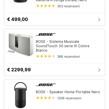
Chitarra
353 recensioni
Animali
elettrica
Basso
€ 499,00
Motori
Microfono
Vedi
Libri,
tutti
cd
BOSE - Sistema Musicale
SoundTouch 30 serie III Colore
e
Bianco
dvd
386 recensioni
Festività
€ 2299,99
e
ricorrenze
Promozioni
BOSE - Speaker Home Portable Nero
1206 recensioni
Servizi