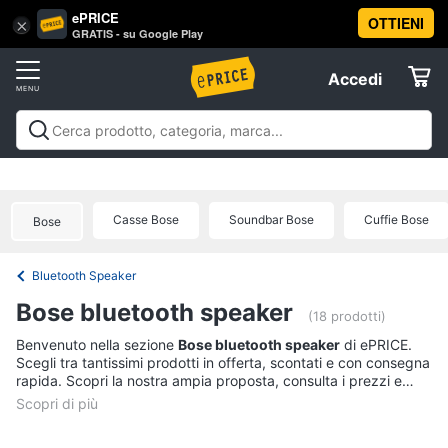
ePRICE
OTTIENI
Vai
×
Accedi
GRATIS - su Google Play
al
Registrati
menu
Accedi
Audio
Offerte
e
musica
Audio e musica
Sistemi hi-fi
Audio on the go
Gps e
Elettrodomestici
musica in auto
Strumenti musicali e attrezzatura per
Sistemi
dj
Offerte
hi-
Casse Bose
Soundbar Bose
Cuffie Bose
Bose
Informatica
fi
Radio
Bluetooth Speaker
Telefonia
Cassa
Bose bluetooth speaker
bluetooth
(18 prodotti)
Giradischi
Tv
Benvenuto nella sezione
Bose bluetooth speaker
di ePRICE.
Scegli tra tantissimi prodotti in offerta, scontati e con consegna
e
Cassa
rapida. Scopri la nostra ampia proposta, consulta i prezzi e
Home
acquista comodamente online.
Cinema
Vedi
tutti