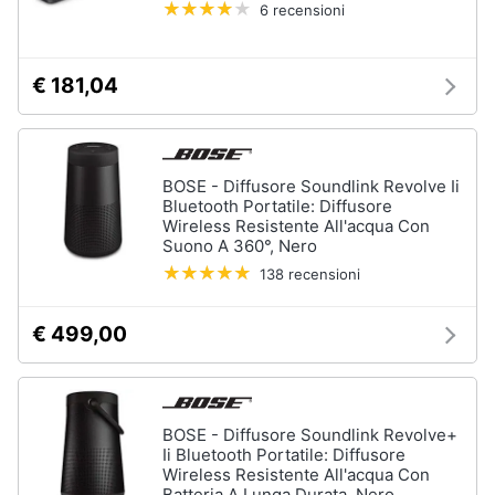
musica
6 recensioni
e
in
igiene
auto
GPS
€ 181,04
Beauty
Auricolari
bluetooth
GPS
Giocattoli
auto
BOSE - Diffusore Soundlink Revolve Ii
Bluetooth Portatile: Diffusore
Autoradio
Prima
Wireless Resistente All'acqua Con
infanzia
Suono A 360°, Nero
Vedi
tutti
138 recensioni
Fotografia
€ 499,00
Casalinghi
Strumenti
musicali
e
attrezzatura
Abbigliamento
BOSE - Diffusore Soundlink Revolve+
per
Ii Bluetooth Portatile: Diffusore
dj
Wireless Resistente All'acqua Con
Sport
Chitarra
Batteria A Lunga Durata, Nero