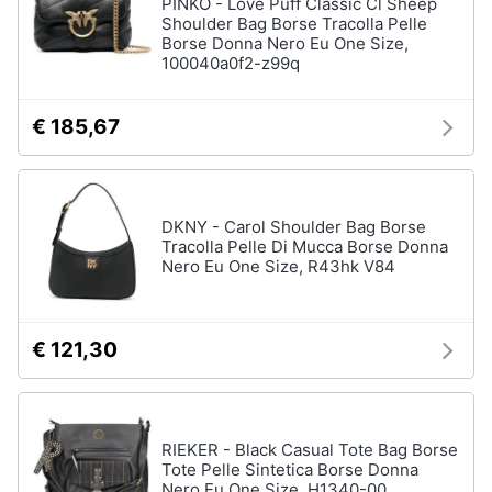
PINKO - Love Puff Classic Cl Sheep
Assistenza
Shoulder Bag Borse Tracolla Pelle
Tuta
clienti
Borse Donna Nero Eu One Size,
Pantaloni
100040a0f2-z99q
Esci
Vedi
tutti
€ 185,67
Orologi
DKNY - Carol Shoulder Bag Borse
Apple
Tracolla Pelle Di Mucca Borse Donna
Watch
Nero Eu One Size, R43hk V84
Smartwatch
Orologi
uomo
€ 121,30
Orologi
donna
Vedi
RIEKER - Black Casual Tote Bag Borse
tutti
Tote Pelle Sintetica Borse Donna
Nero Eu One Size, H1340-00