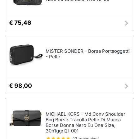
Gioielli
€ 75,46
Anelli
Orecchini
Cavigliera
MISTER SONDER - Borsa Portaoggetti
Collane
- Pelle
Vedi
tutti
€ 98,00
MICHAEL KORS - Md Conv Shoulder
Bag Borse Tracolla Pelle Di Mucca
Borse Donna Nero Eu One Size,
30h1ggrl2l-001
13 recensioni