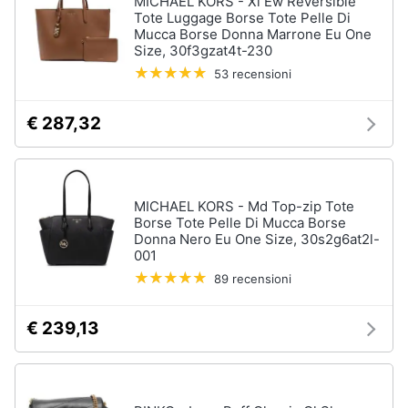
MICHAEL KORS - Xl Ew Reversible
Tote Luggage Borse Tote Pelle Di
Accessori
Mucca Borse Donna Marrone Eu One
Animali
Sigaretta
Size, 30f3gzat4t-230
elettronica
53 recensioni
Motori
Borse
Occhiali
€ 287,32
da
Libri,
vista
cd
e
Occhiali
da
dvd
MICHAEL KORS - Md Top-zip Tote
sole
Borse Tote Pelle Di Mucca Borse
Donna Nero Eu One Size, 30s2g6at2l-
Vedi
Festività
001
tutti
e
89 recensioni
ricorrenze
€ 239,13
Promozioni
Vestiari
T-
shirt
Servizi
Felpa