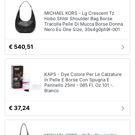
neonati
e
igiene
MICHAEL KORS - Lg Crescent Tz
Copertina
neonato
Hobo Shldr Shoulder Bag Borse
Tracolla Pelle Di Mucca Borse Donna
Beauty
Nero Eu One Size, 30s4g0ph9l-001
Vedi
tutti
Giocattoli
€ 540,51
Prima
Scarpe
infanzia
Sneakers
KAPS - Dye Colore Per Le Calzature
Scarpe
In Pelle E Borse Con Spugna E
Fotografia
nike
Pennello 25ml - 085 Fl. Oz 101 -.
Bianco
Anfibi
Casalinghi
Ciabatte
€ 37,24
Vedi
Abbigliamento
tutti
Sport