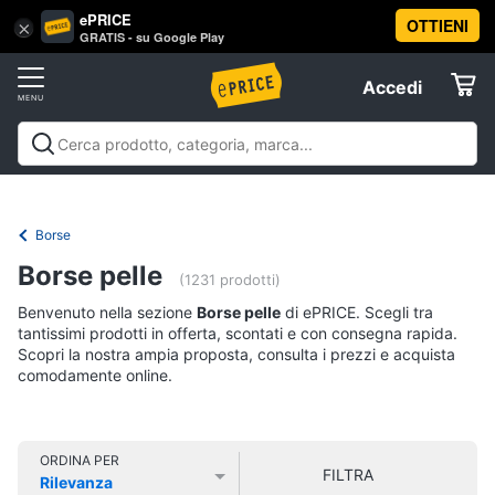
ePRICE
OTTIENI
Vai
×
Accedi
GRATIS - su Google Play
al
Registrati
menu
Accedi
Abbigliamento
Offerte
Donna
Abbigliamento
Donna
Uomo
Bambino
Scarpe
Accessori
Vest
Elettrodomestici
Intimo
donna
Borse
Top
Informatica
Borse pelle
(1231 prodotti)
Cappotto
donna
Benvenuto nella sezione
Borse pelle
di ePRICE. Scegli tra
Telefonia
tantissimi prodotti in offerta, scontati e con consegna rapida.
Felpa
Scopri la nostra ampia proposta, consulta i prezzi e acquista
donna
comodamente online.
Tv
Vedi
e
tutti
Home
Cinema
ORDINA PER
FILTRA
Rilevanza