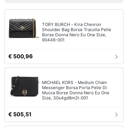
Prezzo più basso
Prezzo più alto
Valutazioni
Smart
Uomo
home
Felpa
uomo
TORY BURCH - Kira Chevron
Videogiochi
Cravatta
Shoulder Bag Borse Tracolla Pelle
Borse Donna Nero Eu One Size,
Piumino
uomo
90446-001
Audio
e
Giacca
musica
uomo
€ 500,96
Vedi
Clima
tutti
MICHAEL KORS - Medium Chain
Arredo
Messenger Borsa Porta Pelle Di
Mucca Borse Donna Nero Eu One
Bambino
Size, 30s4gd8m2l-001
Brico
Scarpe
e
bambino
Giardinaggio
€ 505,51
Sandali
bambina
Salute
Vestiti