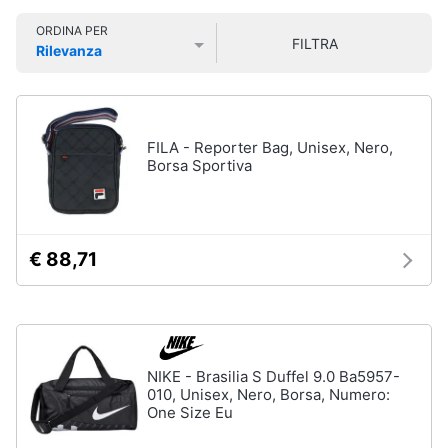
Smart
Uomo
ORDINA PER
home
FILTRA
Felpa
Rilevanza
uomo
Prezzo più basso
Prezzo più alto
Valutazioni
Videogiochi
Cravatta
Piumino
uomo
Audio
FILA - Reporter Bag, Unisex, Nero,
e
Borsa Sportiva
Giacca
musica
uomo
Vedi
Clima
tutti
€ 88,71
Arredo
Bambino
Brico
Scarpe
e
bambino
NIKE - Brasilia S Duffel 9.0 Ba5957-
Giardinaggio
010, Unisex, Nero, Borsa, Numero:
Sandali
One Size Eu
bambina
Salute
Vestiti