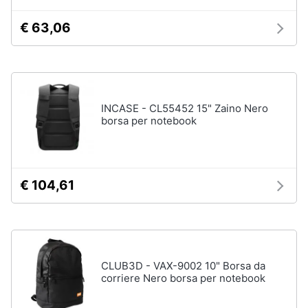
neonati
e
igiene
€ 63,06
Copertina
neonato
Beauty
Vedi
tutti
Giocattoli
INCASE - CL55452 15" Zaino Nero
borsa per notebook
Prima
Scarpe
infanzia
Sneakers
Scarpe
€ 104,61
Fotografia
nike
Anfibi
Casalinghi
Ciabatte
Vedi
Abbigliamento
CLUB3D - VAX-9002 10" Borsa da
tutti
corriere Nero borsa per notebook
Sport