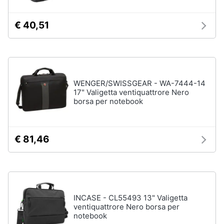
Accessori
Animali
€ 40,51
Sigaretta
elettronica
Motori
Borse
Occhiali
da
Libri,
vista
WENGER/SWISSGEAR - WA-7444-14
cd
17" Valigetta ventiquattrore Nero
e
Occhiali
borsa per notebook
da
dvd
sole
Vedi
Festività
€ 81,46
tutti
e
ricorrenze
Promozioni
Vestiari
INCASE - CL55493 13" Valigetta
T-
shirt
ventiquattrore Nero borsa per
Servizi
notebook
Felpa