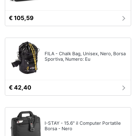
Assistenza
Tuta
clienti
Pantaloni
€ 105,59
Esci
Vedi
tutti
FILA - Chalk Bag, Unisex, Nero, Borsa
Orologi
Sportiva, Numero: Eu
Apple
Watch
Smartwatch
€ 42,40
Orologi
uomo
Orologi
donna
Vedi
I-STAY - 15.6" il Computer Portatile
tutti
Borsa - Nero