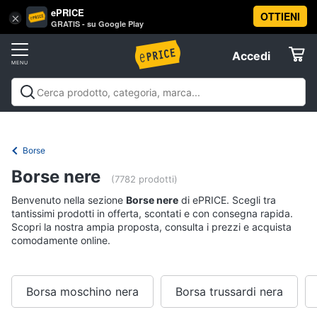
ePRICE
OTTIENI
Vai
×
Accedi
GRATIS - su Google Play
al
Registrati
menu
Accedi
Abbigliamento
Offerte
Donna
Abbigliamento
Donna
Uomo
Bambino
Scarpe
Accessori
Vest
Elettrodomestici
Intimo
donna
Borse
Top
Informatica
Borse nere
(7782 prodotti)
Cappotto
donna
Benvenuto nella sezione
Borse nere
di ePRICE. Scegli tra
Telefonia
tantissimi prodotti in offerta, scontati e con consegna rapida.
Felpa
Scopri la nostra ampia proposta, consulta i prezzi e acquista
donna
comodamente online.
Tv
Vedi
e
tutti
Home
Cinema
Borsa moschino nera
Borsa trussardi nera