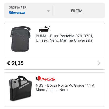
Smart
Uomo
ORDINA PER
home
FILTRA
Felpa
Rilevanza
uomo
Prezzo più basso
Prezzo più alto
Valutazioni
Videogiochi
Cravatta
Piumino
uomo
Audio
PUMA - Buzz Portable 07913701,
e
Unisex, Nero, Marime Universala
Giacca
musica
uomo
Vedi
Clima
tutti
€ 51,35
Arredo
Bambino
Brico
NGS - Borsa Porta Pc Ginger 14 A
Scarpe
e
Mano / spalla Nera
bambino
Giardinaggio
Sandali
bambina
Salute
Vestiti