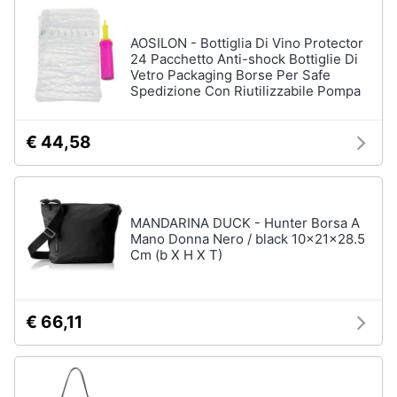
AOSILON - Bottiglia Di Vino Protector
Gioielli
24 Pacchetto Anti-shock Bottiglie Di
Anelli
Vetro Packaging Borse Per Safe
Spedizione Con Riutilizzabile Pompa
Orecchini
Cavigliera
€ 44,58
Collane
Vedi
tutti
MANDARINA DUCK - Hunter Borsa A
Mano Donna Nero / black 10x21x28.5
Cm (b X H X T)
€ 66,11