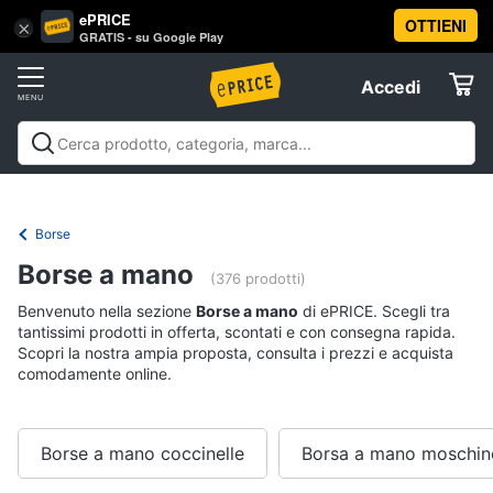
ePRICE
OTTIENI
Vai
×
Accedi
GRATIS - su Google Play
al
Registrati
menu
Accedi
Abbigliamento
Offerte
Donna
Abbigliamento
Donna
Uomo
Bambino
Scarpe
Accessori
Vest
Elettrodomestici
Intimo
donna
Borse
Top
Informatica
Borse a mano
(376 prodotti)
Cappotto
donna
Benvenuto nella sezione
Borse a mano
di ePRICE. Scegli tra
Telefonia
tantissimi prodotti in offerta, scontati e con consegna rapida.
Felpa
Scopri la nostra ampia proposta, consulta i prezzi e acquista
donna
comodamente online.
Tv
Vedi
e
tutti
Home
Cinema
Borse a mano coccinelle
Borsa a mano moschin