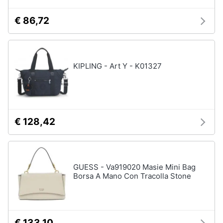
Accessori
€ 86,72
Animali
Sigaretta
elettronica
Motori
Borse
Occhiali
KIPLING - Art Y - K01327
da
Libri,
vista
cd
e
Occhiali
da
dvd
sole
€ 128,42
Vedi
Festività
tutti
e
ricorrenze
GUESS - Va919020 Masie Mini Bag
Borsa A Mano Con Tracolla Stone
Promozioni
Vestiari
T-
shirt
Servizi
Felpa
€ 133,10