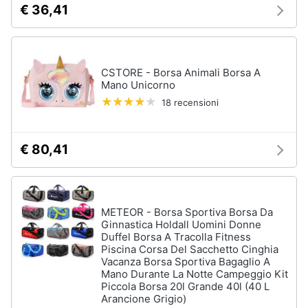
€ 36,41
neonati
e
igiene
Copertina
neonato
Beauty
Vedi
CSTORE - Borsa Animali Borsa A
tutti
Mano Unicorno
Giocattoli
18 recensioni
Prima
Scarpe
€ 80,41
infanzia
Sneakers
Scarpe
Fotografia
nike
Anfibi
METEOR - Borsa Sportiva Borsa Da
Ginnastica Holdall Uomini Donne
Casalinghi
Ciabatte
Duffel Borsa A Tracolla Fitness
Piscina Corsa Del Sacchetto Cinghia
Vedi
Vacanza Borsa Sportiva Bagaglio A
Abbigliamento
tutti
Mano Durante La Notte Campeggio Kit
Piccola Borsa 20l Grande 40l (40 L
Arancione Grigio)
Sport