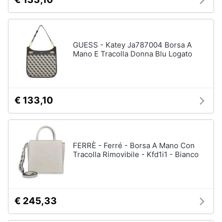
Assistenza
Tuta
clienti
Pantaloni
Esci
GUESS - Katey Ja787004 Borsa A
Vedi
tutti
Mano E Tracolla Donna Blu Logato
Orologi
€ 133,10
Apple
Watch
Smartwatch
FERRÈ - Ferré - Borsa A Mano Con
Orologi
Tracolla Rimovibile - Kfd1i1 - Bianco
uomo
Orologi
donna
Vedi
€ 245,33
tutti