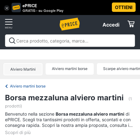
ePRICE
OTTIENI
Vai
×
Accedi
GRATIS - su Google Play
al
Registrati
menu
Accedi
Abbigliamento
Offerte
Donna
Abbigliamento
Donna
Uomo
Bambino
Scarpe
Accessori
Vest
Elettrodomestici
Intimo
donna
Alviero martini borse
Scarpe alviero martin
Alviero Martini
Top
Informatica
Cappotto
Alviero martini borse
donna
Telefonia
Borsa mezzaluna alviero martini
Felpa
(1
donna
prodotti)
Tv
Vedi
Benvenuto nella sezione
e
Borsa mezzaluna alviero martini
di
tutti
ePRICE. Scegli tra tantissimi prodotti in offerta, scontati e con
Home
consegna rapida. Scopri la nostra ampia proposta, consulta i
Cinema
prezzi e acquista comodamente online.