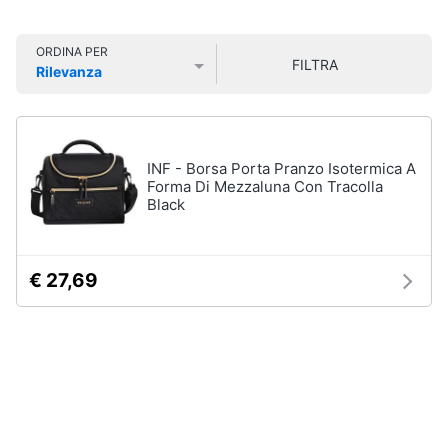
Smart
Uomo
home
Felpa
ORDINA PER
uomo
FILTRA
Rilevanza
Videogiochi
Cravatta
Prezzo più basso
Prezzo più alto
Valutazioni
Piumino
uomo
Audio
e
Giacca
INF - Borsa Porta Pranzo Isotermica A
musica
uomo
Forma Di Mezzaluna Con Tracolla
Black
Vedi
Clima
tutti
€ 27,69
Arredo
Bambino
Brico
Scarpe
e
bambino
Giardinaggio
Sandali
bambina
Salute
Vestiti