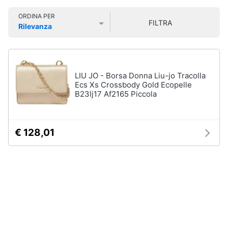
Smart
Uomo
ORDINA PER
home
FILTRA
Felpa
Rilevanza
uomo
Prezzo più basso
Prezzo più alto
Valutazioni
Videogiochi
Cravatta
Piumino
uomo
Audio
LIU JO - Borsa Donna Liu-jo Tracolla
e
Ecs Xs Crossbody Gold Ecopelle
Giacca
musica
B23lj17 Af2165 Piccola
uomo
Vedi
Clima
tutti
€ 128,01
Arredo
Bambino
Brico
Scarpe
e
bambino
Giardinaggio
Sandali
bambina
Salute
Vestiti