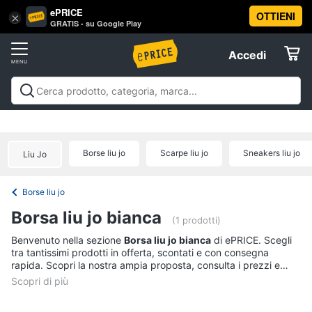
ePRICE
OTTIENI
Vai
×
Accedi
GRATIS - su Google Play
al
Registrati
menu
Accedi
Abbigliamento
Offerte
Donna
Abbigliamento
Donna
Uomo
Bambino
Scarpe
Accessori
Vest
Elettrodomestici
Intimo
donna
Borse liu jo
Scarpe liu jo
Sneakers liu jo
Liu Jo
Top
Informatica
Cappotto
Borse liu jo
donna
Telefonia
Borsa liu jo bianca
Felpa
(1 prodotti)
donna
Tv
Benvenuto nella sezione
Borsa liu jo bianca
di ePRICE. Scegli
tra tantissimi prodotti in offerta, scontati e con consegna
Vedi
e
rapida. Scopri la nostra ampia proposta, consulta i prezzi e
tutti
Home
acquista comodamente online.
Cinema