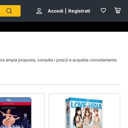
Accedi
|
Registrati
Personaggi
nostra ampia proposta, consulta i prezzi e acquista comodamente
cristiano ronaldo
Me contro Te
Sean connery
Barbara D'Urso
Vedi tutti