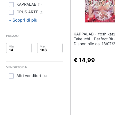
Clima
KAPPALAB
(
1
)
Arredo
OPUS ARTE
(
1
)
Scopri di più
Brico e Giardinaggio
KAPPALAB - Yoshikazu
Salute e igiene
PREZZO
Takeuchi - Perfect Blu
Disponibile dal 18/07/
Beauty
Giocattoli
€ 14,99
VENDUTO DA
Prima infanzia
Altri venditori
(
4
)
Fotografia
Casalinghi
Abbigliamento