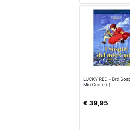
Sport
Animali
Motori
Libri, cd e dvd
Festività e ricorrenze
Promozioni
LUCKY RED - Brd Sospiri Del
Mio Cuore (i)
€ 39,95