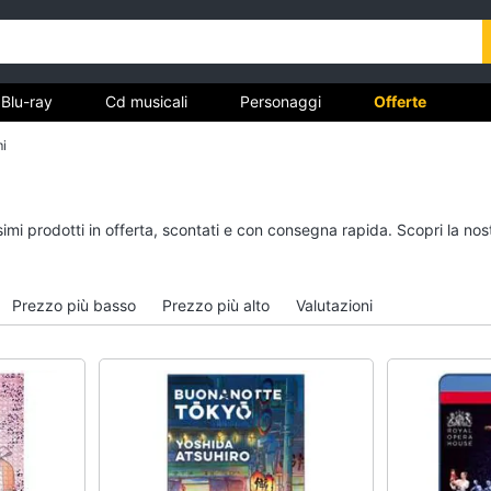
Blu-ray
Cd musicali
Personaggi
Offerte
mi
vd
Dvd e Blu-ray
Cd musicali
ssimi prodotti in offerta, scontati e con consegna rapida. Scopri la 
à
Blu-Ray
Colonne Sonore
itto
Blu-Ray Musica Classica
CD Musicali
Prezzo più basso
Prezzo più alto
Valutazioni
Walt disney film
Musica Leggera
DVD Film
Musica Jazz
Vedi tutti
Vedi tutti