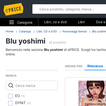
Libri, cd e dvd
Libri
Dvd e 
Categorie
Elettrodomestici
Home
Catalogo
Libri, CD e DVD
Personaggi famosi
Blu yoshi
Libri, cd e d
Blu yoshimi
Informatica
(6 prodotti)
Libri
Benvenuto nella sezione
Blu yoshimi
di ePRICE. Scegli tra tanti
Telefonia
Religione e Spiritualit
online.
Attualità, politica e dir
Tv e Home Cinema
Rilevanza
ORDINA PER
Libri di Cucina
Smart home
Libri di Arte, Design e
MARCA
Architettura
Videogiochi
Vedi tutti
Audio e musica
EO
(
1
)
DYNIT
(
1
)