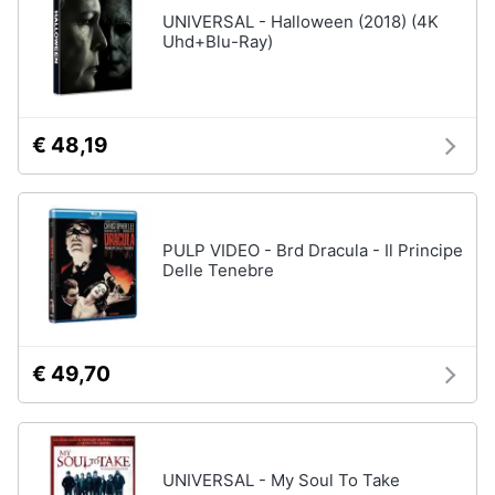
Vedi
UNIVERSAL - Halloween (2018) (4K
tutti
Uhd+Blu-Ray)
Animali
Motori
Personaggi
€ 48,19
cristiano
Libri,
ronaldo
cd
Me
e
contro
dvd
Te
PULP VIDEO - Brd Dracula - Il Principe
Delle Tenebre
Sean
connery
Festività
e
Barbara
ricorrenze
D'Urso
€ 49,70
Vedi
Promozioni
tutti
Servizi
UNIVERSAL - My Soul To Take