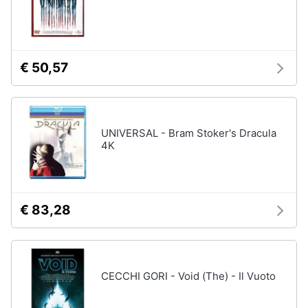
Assistenza
clienti
Esci
€ 50,57
UNIVERSAL - Bram Stoker's Dracula
4K
€ 83,28
CECCHI GORI - Void (The) - Il Vuoto