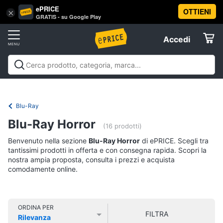
ePRICE
OTTIENI
Vai
×
Accedi
GRATIS - su Google Play
al
Registrati
menu
Accedi
Libri,
Offerte
cd
e
Libri, cd e dvd
Libri
Dvd e Blu-ray
Cd
dvd
Elettrodomestici
musicali
Personaggi
Offerte
Blu-Ray
Libri
Informatica
Blu-Ray Horror
Religione
(16 prodotti)
e
Benvenuto nella sezione
Blu-Ray Horror
di ePRICE. Scegli tra
Spiritualità
Telefonia
tantissimi prodotti in offerta e con consegna rapida. Scopri la
Attualità,
nostra ampia proposta, consulta i prezzi e acquista
politica
comodamente online.
Tv
e
e
diritto
Home
Libri
Cinema
di
ORDINA PER
FILTRA
Cucina
Rilevanza