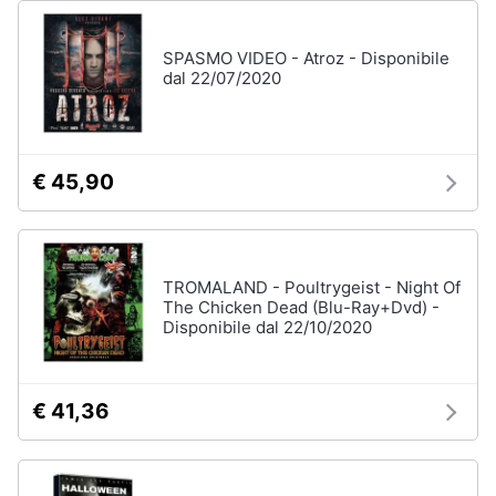
disney
e
film
igiene
SPASMO VIDEO - Atroz - Disponibile
DVD
dal 22/07/2020
Film
Beauty
Vedi
tutti
Giocattoli
€ 45,90
Prima
Cd
infanzia
musicali
TROMALAND - Poultrygeist - Night Of
Colonne
Fotografia
The Chicken Dead (Blu-Ray+Dvd) -
Sonore
Disponibile dal 22/10/2020
CD
Musicali
Casalinghi
Musica
€ 41,36
Leggera
Abbigliamento
Musica
Jazz
Sport