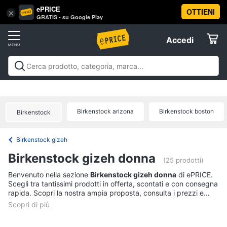
ePRICE
OTTIENI
Vai
×
Accedi
GRATIS - su Google Play
al
Registrati
menu
Accedi
Abbigliamento
Offerte
Donna
Abbigliamento
Donna
Uomo
Bambino
Scarpe
Accessori
Vest
Elettrodomestici
Intimo
donna
Birkenstock arizona
Birkenstock boston
Birkenstock
Top
Informatica
Cappotto
Birkenstock gizeh
donna
Telefonia
Birkenstock gizeh donna
Felpa
(25 prodotti)
donna
Tv
Benvenuto nella sezione
Birkenstock gizeh donna
di ePRICE.
Scegli tra tantissimi prodotti in offerta, scontati e con consegna
Vedi
e
rapida. Scopri la nostra ampia proposta, consulta i prezzi e
tutti
Home
acquista comodamente online.
Cinema