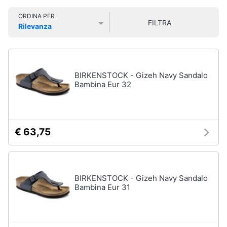
Smart
Uomo
ORDINA PER
home
FILTRA
Felpa
Rilevanza
uomo
Prezzo più basso
Prezzo più alto
Valutazioni
Videogiochi
Cravatta
Piumino
uomo
Audio
BIRKENSTOCK - Gizeh Navy Sandalo
e
Bambina Eur 32
Giacca
musica
uomo
Vedi
Clima
tutti
€ 63,75
Arredo
Bambino
Brico
BIRKENSTOCK - Gizeh Navy Sandalo
Scarpe
e
Bambina Eur 31
bambino
Giardinaggio
Sandali
bambina
Salute
Vestiti