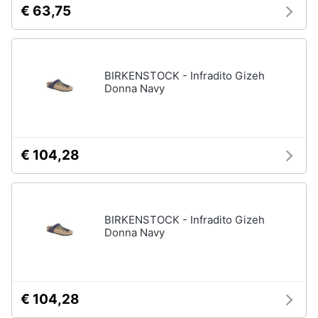
€ 63,75
neonati
e
igiene
Copertina
neonato
Beauty
Vedi
BIRKENSTOCK - Infradito Gizeh
tutti
Donna Navy
Giocattoli
Prima
Scarpe
€ 104,28
infanzia
Sneakers
Scarpe
Fotografia
nike
Anfibi
BIRKENSTOCK - Infradito Gizeh
Casalinghi
Donna Navy
Ciabatte
Vedi
Abbigliamento
tutti
€ 104,28
Sport