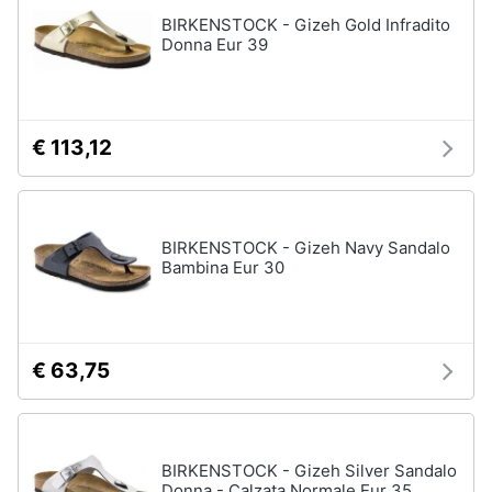
Assistenza
BIRKENSTOCK - Gizeh Gold Infradito
Tuta
clienti
Donna Eur 39
Pantaloni
Esci
Vedi
tutti
€ 113,12
Orologi
Apple
BIRKENSTOCK - Gizeh Navy Sandalo
Watch
Bambina Eur 30
Smartwatch
Orologi
uomo
€ 63,75
Orologi
donna
Vedi
tutti
BIRKENSTOCK - Gizeh Silver Sandalo
Donna - Calzata Normale Eur 35