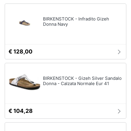
Accessori
Animali
Sigaretta
BIRKENSTOCK - Infradito Gizeh
elettronica
Donna Navy
Motori
Borse
Occhiali
da
Libri,
vista
cd
€ 128,00
e
Occhiali
da
dvd
sole
Vedi
Festività
BIRKENSTOCK - Gizeh Silver Sandalo
tutti
Donna - Calzata Normale Eur 41
e
ricorrenze
Promozioni
Vestiari
€ 104,28
T-
shirt
Servizi
Felpa