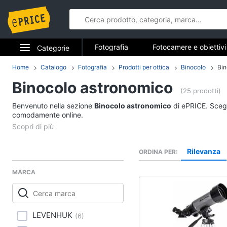
Fotografia
Fotocamere e obiettivi
Categorie
Elettrodomestici
Home
Catalogo
Fotografia
Prodotti per ottica
Binocolo
Bin
Fotografia
Binocolo astronomico
Informatica
(25 prodotti)
Fotocamere e obietti
Benvenuto nella sezione
Binocolo astronomico
di ePRICE. Scegli
Telefonia
comodamente online.
Fotocamera
Mirrorless
Tv e Home Cinema
Nikon serie d
Rilevanza
ORDINA PER
Smart home
Instax mini 9
MARCA
Vedi tutti
Videogiochi
Audio e musica
LEVENHUK
(
6
)