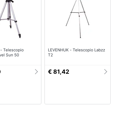
pio
LEVENHUK - Telescopio Labzz
vel Sun 50
T2
0
€ 81,42