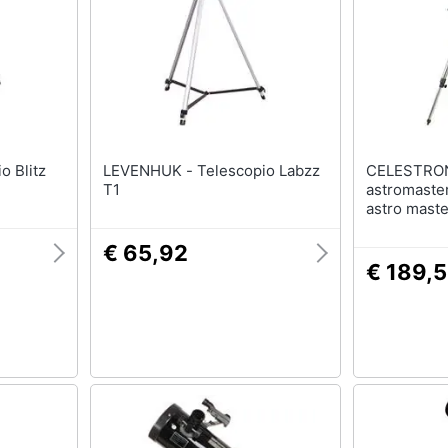
LEVENHUK - Telescopio Labzz
CELESTRON - Teles
T1
astromaste
astro mast
€ 65,92
€ 189,