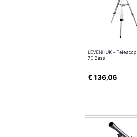
Sport
Animali
Motori
Libri, cd e dvd
LEVENHUK - Telescopio Blitz
Festività e ricorrenze
70 Base
Promozioni
€ 136,06