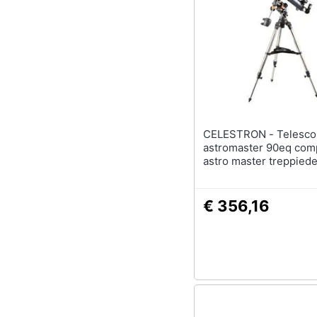
CELESTRON - Telescopio
astromaster 90eq com
astro master treppied
1000mm
€ 356,16