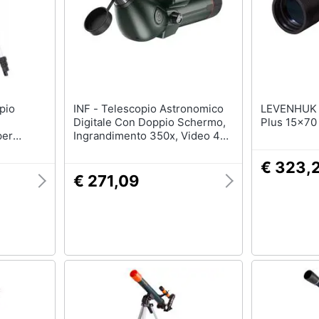
INF - Telescopio Astronomico
LEVENHUK - Binocolo B
Digitale Con Doppio Schermo,
Plus 15x70
per
Ingrandimento 350x, Video 4k
ando
E Visione Notturna
e e Lente
€ 323,
€ 271,09