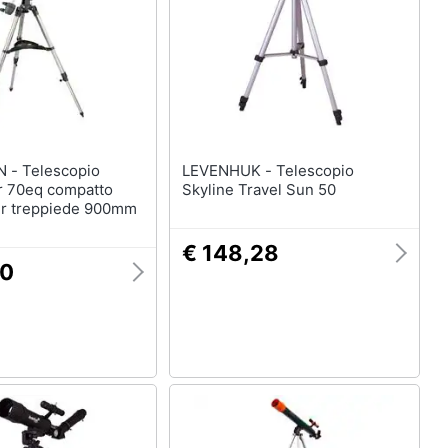
copio
LEVENHUK - Telescopio
r 70eq compatto
Skyline Travel Sun 50
er treppiede 900mm
€ 148,28
50