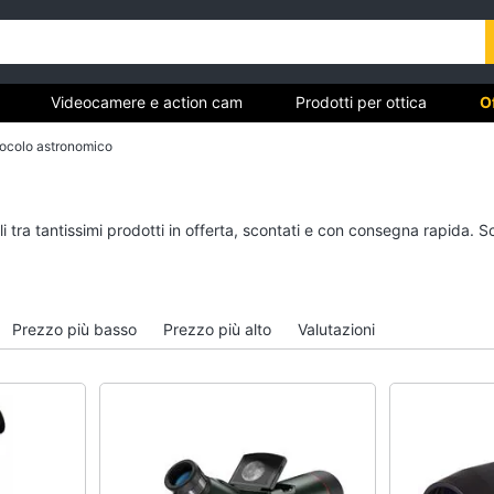
Videocamere e action cam
Prodotti per ottica
O
ocolo astronomico
vi
Videocamere e action cam
Prodotti per ottica
 tra tantissimi prodotti in offerta, scontati e con consegna rapida. S
Gopro Hero 5
Flash
Gopro hero 9
Telescopio
Gopro hero 10
Binocolo
Prezzo più basso
Prezzo più alto
Valutazioni
Dashcam
Microscopio
Vedi tutti
Vedi tutti