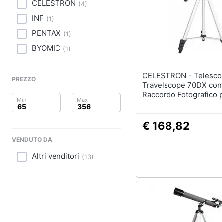
Clima
CELESTRON
(
4
)
INF
(
1
)
Arredo
PENTAX
(
1
)
Brico e Giardinaggio
BYOMIC
(
1
)
Salute e igiene
CELESTRON - Telescopio
PREZZO
Travelscope 70DX con
Beauty
Raccordo Fotografico 
Smartphone Telecom
Giocattoli
Bluetooth Filtro Lunar
di Barlow 2X
€ 168,82
Prima infanzia
VENDUTO DA
Altri venditori
Fotografia
(
13
)
Casalinghi
Abbigliamento