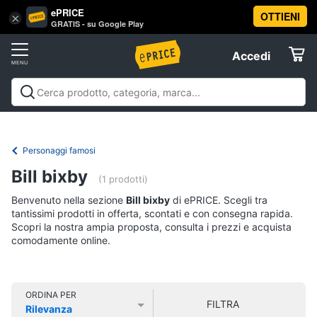
ePRICE
OTTIENI
Vai
×
Accedi
GRATIS - su Google Play
al
Registrati
menu
Accedi
Libri,
Offerte
cd
e
Libri, cd e dvd
Libri
Dvd e Blu-ray
Cd
dvd
Elettrodomestici
musicali
Personaggi
Offerte
Personaggi famosi
Libri
Informatica
Bill bixby
Religione
(1 prodotti)
e
Benvenuto nella sezione
Bill bixby
di ePRICE. Scegli tra
Spiritualità
Telefonia
tantissimi prodotti in offerta, scontati e con consegna rapida.
Attualità,
Scopri la nostra ampia proposta, consulta i prezzi e acquista
politica
comodamente online.
Tv
e
e
diritto
Home
Libri
Cinema
di
ORDINA PER
FILTRA
Cucina
Rilevanza