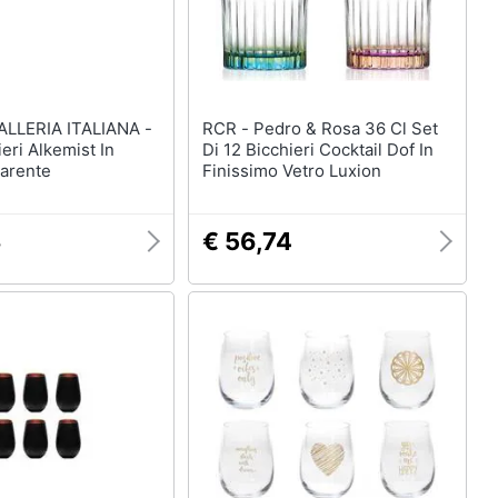
LLERIA ITALIANA -
RCR - Pedro & Rosa 36 Cl Set
ieri Alkemist In
Di 12 Bicchieri Cocktail Dof In
parente
Finissimo Vetro Luxion
3
€ 56,74