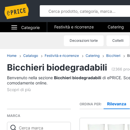
Festività e ricorrenze
Catering
Categorie
Regali di natale
Regali di san val
Elettrodomestici
Decorazioni torte
Coltelli
Festività e 
Regali festa della mamma
Hallow
Informatica
Home
Catalogo
Festività e ricorrenze
Catering
Bicchieri
B
Catering
Bicchieri biodegradabili
Telefonia
Confetti
(2366 prod
Segnaposto
Benvenuto nella sezione
Tv e Home Cinema
Bicchieri biodegradabili
di ePRICE. Sceg
Posate
comodamente online.
Smart home
Decorazioni torte
Vedi tutti
Videogiochi
Rilevanza
ORDINA PER
MARCA
Audio e musica
Epifania