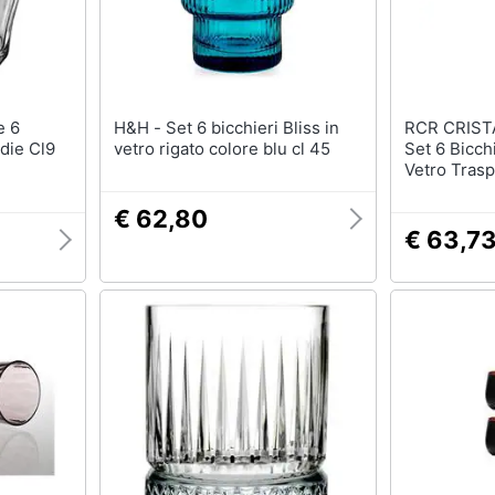
H&H - Set 6 bicchieri Bliss in
RCR CRISTA
rdie Cl9
vetro rigato colore blu cl 45
Set 6 Bicch
Vetro Tras
€ 62,80
€ 63,7