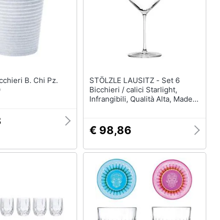
STÖLZLE LAUSITZ - Set 6
0
Bicchieri / calici Starlight,
Infrangibili, Qualità Alta, Made
In Germany - 510
8
€ 98,86