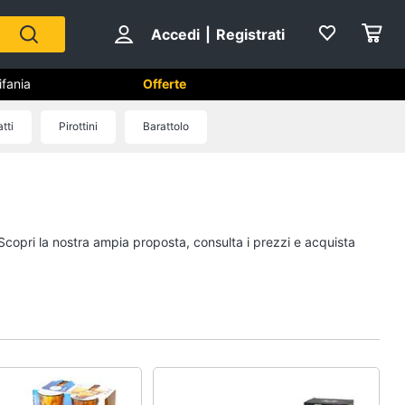
Accedi
|
Registrati
ifania
Offerte
tti
Pirottini
Barattolo
Capodanno
Giochi per Natale
Scacchi
 Scopri la nostra ampia proposta, consulta i prezzi e acquista
Fuochi d artificio
Petardi
Vedi tutti
no
Carnevale