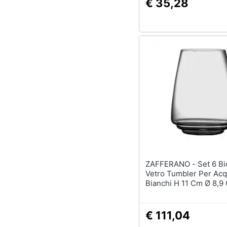
€ 35,28
ZAFFERANO - Set 6 Bicchieri
Vetro Tumbler Per Acq
Bianchi H 11 Cm Ø 8,9
Capacità 45 Cl - Serie
Esperienze
€ 111,04