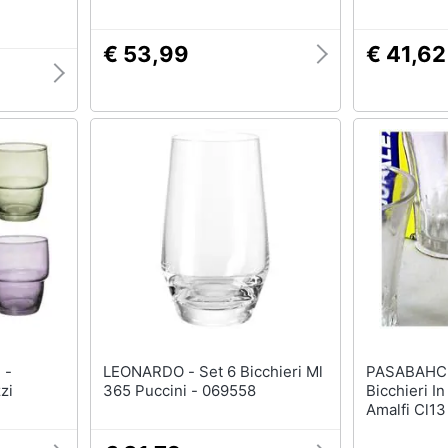
€ 53,99
€ 41,62
 -
LEONARDO - Set 6 Bicchieri Ml
PASABAHCE - Set 1
zi
365 Puccini - 069558
Bicchieri I
Amalfi Cl13