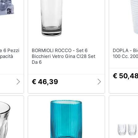
BORMIOLI ROCCO - Set 6
DOPLA - Bicchieri B. Chi Pz.
pacità
Bicchieri Vetro Gina Cl28 Set
100 Cc. 20
Da 6
€ 50,4
€ 46,39