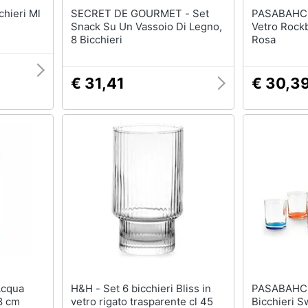
SECRET DE GOURMET - Set
PASABAHCE - Set 6 Bic
Snack Su Un Vassoio Di Legno,
Vetro Rock
8 Bicchieri
Rosa
€ 31,41
€ 30,3
H&H - Set 6 bicchieri Bliss in
PASABAHCE - Confez
8 cm
vetro rigato trasparente cl 45
Bicchieri 