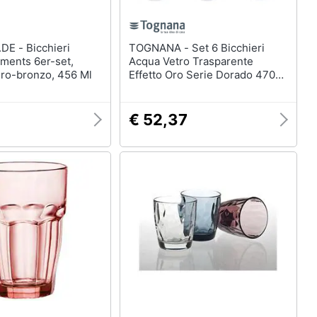
icchieri
TOGNANA - Set 6 Bicchieri
ements 6er-set,
Acqua Vetro Trasparente
ero-bronzo, 456 Ml
Effetto Oro Serie Dorado 470
Cc
€ 52,37