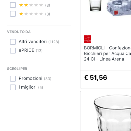
Sport
(3)
Animali
(3)
Motori
VENDUTO DA
Libri, cd e dvd
Altri venditori
(
1128
)
BORMIOLI - Confezione 6 Pezzi
ePRICE
(
13
)
Festività e ricorrenze
Bicchieri per Acqua Ca
24 Cl - Linea Arena
Promozioni
SCEGLI PER
€ 51,56
Promozioni
(
83
)
I migliori
(
5
)