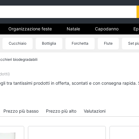
Organizzazione feste
Natale
Capodanno
Ep
entino
Carnevale
Regali per la festa del papà
Cucchiaio
Bottiglia
Forchetta
Flute
Set pia
ricorrenze
een
Boxing days
icchieri biodegradabili
Organizzazione feste
Natale
Bomboniere
Giochi per Natale
otti)
Palloncini
Albero di Natale
li tra tantissimi prodotti in offerta, scontati e con consegna rapida.
Candeline
Babbo Natale
Confetti
Presepe
Vedi tutti
Vedi tutti
Prezzo più basso
Prezzo più alto
Valutazioni
Regali di natale
Regali di san valenti