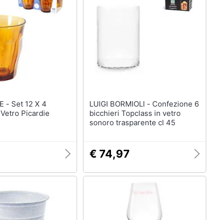
enze
Maschera per travestimenti
Costumi carnevale
eauty
Unghie finte
Parrucche
ecnologia
Vedi tutti
2 X 4
Boxing days
LUIGI BORMIOLI - Confezione 6
 Vetro Picardie
bicchieri Topclass in vetro
Giocattoli - Boxing Days
sonoro trasparente cl 45
imenti
€ 74,97