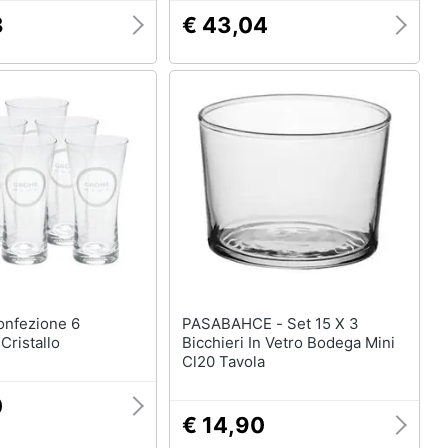
8
€ 43,04
PASABAHCE - Set 15 X 3
 Cristallo
Bicchieri In Vetro Bodega Mini
Cl20 Tavola
0
€ 14,90