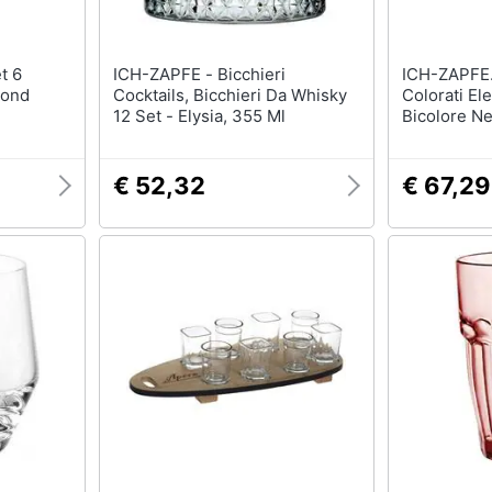
ICH-ZAPFE - Bicchieri
ICH-ZAPFE.DE - B
mond
Cocktails, Bicchieri Da Whisky
Colorati El
12 Set - Elysia, 355 Ml
Bicolore N
€ 52,32
€ 67,29