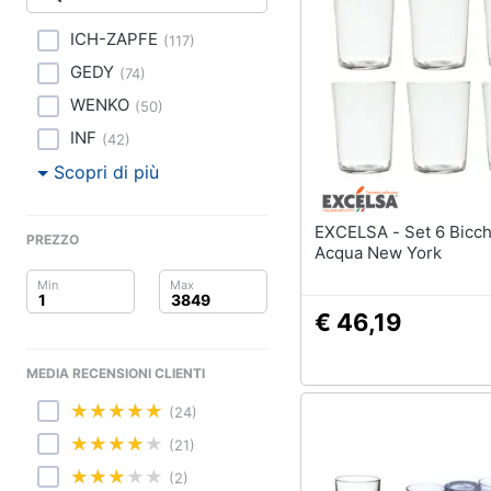
Clima
Nerf
Dinosauri
ICH-ZAPFE
(
117
)
Arredo
Barbie
GEDY
(
74
)
Puzzle
Brico e Giardinaggio
WENKO
(
50
)
INF
Vedi tutti
(
42
)
Salute e igiene
Scopri di più
Beauty
EXCELSA - Set 6 Bicchieri
Regali per la festa de
PREZZO
Giocattoli
Acqua New York
Per gli amanti della t
Per gli sportivi
Prima infanzia
€ 46,19
Per gli amanti della 
Fotografia
Per gli amanti della b
MEDIA RECENSIONI CLIENTI
routine
Casalinghi
(24)
Vedi tutti
Abbigliamento
(21)
(2)