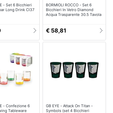
chieri
BORMIOLI ROCCO - Set 6
bar Long Drink Cl37
Bicchieri In Vetro Diamond
Acqua Trasparente 30.5 Tavola
9
€ 58,81
ione 6
GB EYE - Attack On Titan -
Swing Tableware
Symbols (set 4 Bicchieri