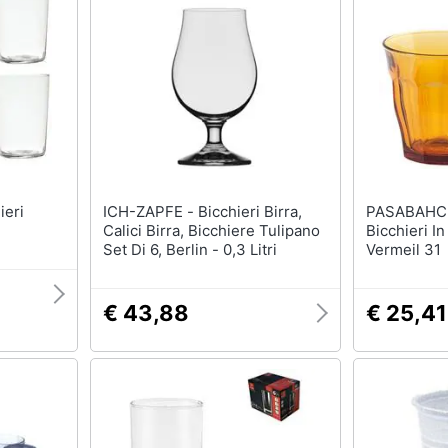
Regali di Natale per lui
Per chi ama le esperi
Regali di Natale per lei
Per gli sportivi
Regali di natale per teenager
Per gli amanti della b
routine
Regali di Natale per arredare
la casa
Per gli amanti della t
Vedi tutti
Vedi tutti
l papà
Regali festa della mamma
ICH-ZAPFE - Bicchieri Birra,
Halloween
PASABAHCE - Set 1
Calici Birra, Bicchiere Tulipano
Bicchieri In
ecnologia
Per le mamme amanti della
Zucca Halloween
Set Di 6, Berlin - 0,3 Litri
Vermeil 31
moda
Maschera per travest
Per le mamme amanti della
moda
Costumi Halloween
beauty routine
€ 43,88
€ 25,41
eauty
Unghie finte
Per le mamme sportive
Per le mamme appassionate
Vedi tutti
di arredo
Vedi tutti