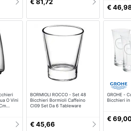
€ 81,72
€ 46,9
BORMIOLI ROCCO - Set 48
GROHE - Confezione 6
ua O Vini
Bicchieri Bormioli Caffeino
Bicchieri in
 Cm
Cl09 Set Da 6 Tableware
€ 69,0
€ 45,66