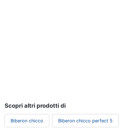
Vedi
Assistenza
tutti
clienti
Esci
La
prima
cameretta
Fasciatoio
Culla
Armadio
cameretta
Lettino
Vedi
tutti
Scopri altri prodotti di
Biberon chicco
Biberon chicco perfect 5
Abbigliamento
neonati