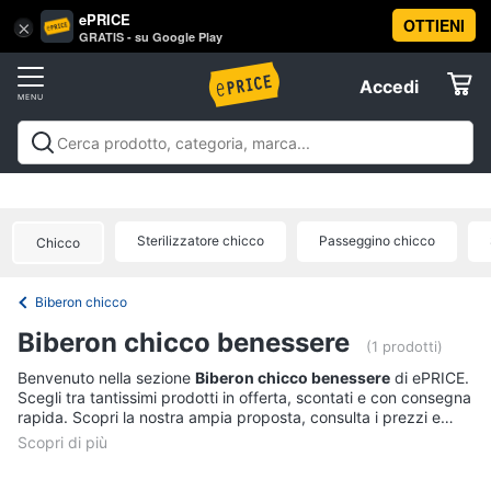
ePRICE
OTTIENI
Vai
×
Accedi
GRATIS - su Google Play
al
Registrati
menu
Accedi
Prima
Offerte
infanzia
Prima infanzia
A passeggio e in auto
Igiene e salute del
A
Elettrodomestici
bambino
Gravidanza e maternità
Pappa e
passeggio
allattamento
Relax e giocattoli
La prima
e
Sterilizzatore chicco
Passeggino chicco
Chicco
cameretta
Abbigliamento neonati
Offerte
in
Informatica
auto
Biberon chicco
Seggiolino
Telefonia
auto
Biberon chicco benessere
(1 prodotti)
Passeggino
Tv
Benvenuto nella sezione
Biberon chicco benessere
di ePRICE.
Sensore
Scegli tra tantissimi prodotti in offerta, scontati e con consegna
e
antiabbandono
rapida. Scopri la nostra ampia proposta, consulta i prezzi e
Home
Passeggino
acquista comodamente online.
Cinema
leggero