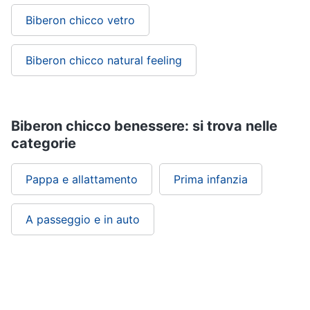
Scarpe
Biberon chicco vetro
bambino
Tutina
Biberon chicco natural feeling
Sandali
bambina
Body
neonato
Biberon chicco benessere: si trova nelle
Vedi
categorie
tutti
Pappa e allattamento
Prima infanzia
A passeggio e in auto