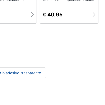
Montaggio Per
Trasparente, 1 Pezzo
 Cornici Sagomate
eabile Spessore
3
€ 40,95
am Core
 biadesivo trasparente