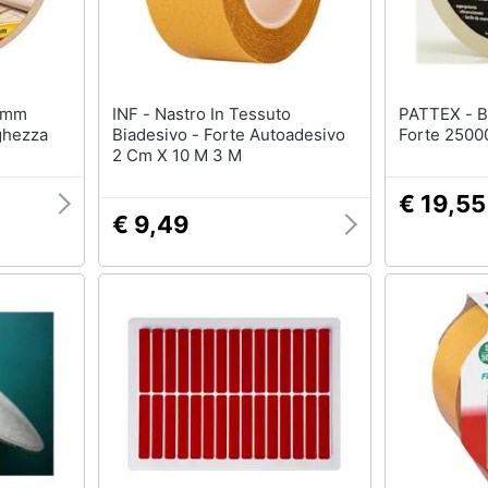
INF - Nastro In Tessuto
PATTEX - Biadesivo Telato
ghezza
Biadesivo - Forte Autoadesivo
Forte 250
2 Cm X 10 M 3 M
€ 19,55
€ 9,49