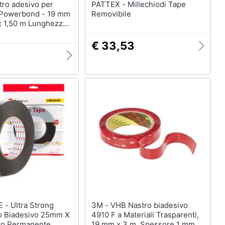
PATTEX - Millechiodi Tape
 Powerbond - 19 mm
Removibile
x 1,50 m Lunghezza
sive
€ 33,53
trong
3M - VHB Nastro biadesivo
o Biadesivo 25mm X
4910 F a Materiali Trasparenti,
to Permanente
19 mm x 3 m, Spessore 1 mm