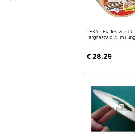
Sport
Animali
Motori
TESA - Biadesivo - 50 mm
Larghezza x 25 m Lun
Libri, cd e dvd
Festività e ricorrenze
€ 28,29
Promozioni