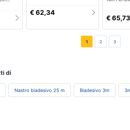
zo
Nastro Di 
Automotive
€ 62,34
Led Imperm
€ 65,7
1mm Pe-fo
1
2
3
ti di
Nastro biadesivo 25 m
Biadesivo 3m
3m