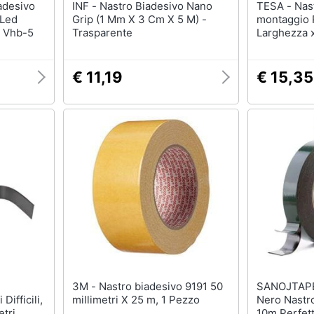
INF - Nastro Biadesivo Nano
TESA - Nastro adesivo per
 Led
Grip (1 Mm X 3 Cm X 5 M) -
montaggio
i Vhb-5
Trasparente
Larghezza 
- Self-adhe
€ 11,19
€ 15,35
3M - Nastro biadesivo 9191 50
SANOJTAPE - Ultra S
Difficili,
millimetri X 25 m, 1 Pezzo
Nero Nastr
etri
10m Perfet