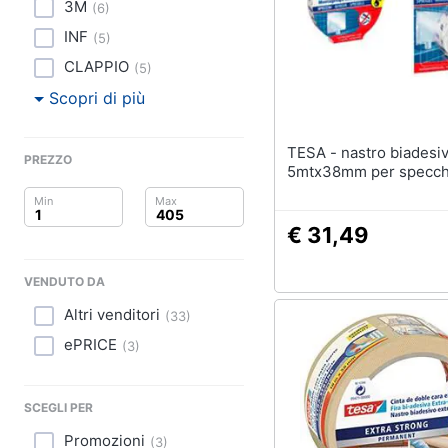
Clima
3M
(
6
)
INF
(
5
)
Arredo
CLAPPIO
(
5
)
Brico e Giardinaggio
Scopri di più
Salute e igiene
TESA - nastro biadesivo
PREZZO
5mtx38mm per specch
Beauty
Giocattoli
€ 31,49
Prima infanzia
VENDUTO DA
Altri venditori
Fotografia
(
33
)
ePRICE
(
3
)
Casalinghi
Abbigliamento
SCEGLI PER
Promozioni
(
3
)