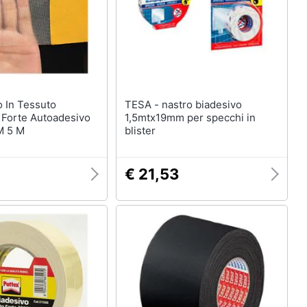
TESA - nastro biadesivo
 Forte Autoadesivo
1,5mtx19mm per specchi in
M 5 M
blister
€ 21,53