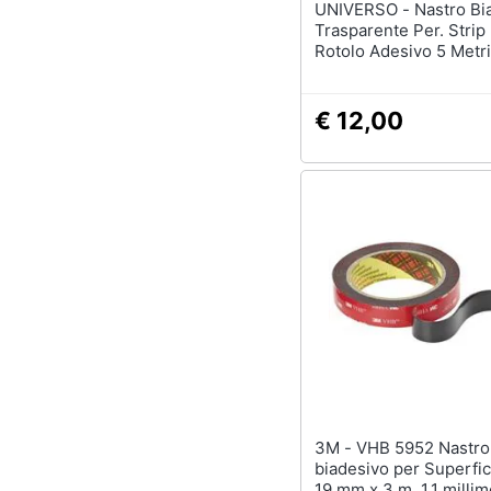
UNIVERSO - Nastro Biadesivo
Trasparente Per. Strip
Rotolo Adesivo 5 Metr
€ 12,00
3M - VHB 5952 Nastro
biadesivo per Superfici 
19 mm x 3 m, 1,1 millim