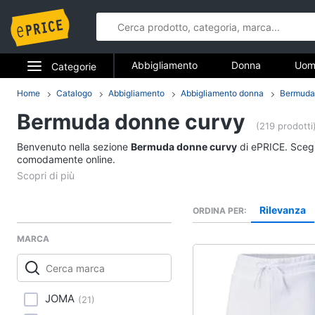
Abbigliamento
Donna
Uom
Categorie
Gioielli
Elettrodomestici
Home
Catalogo
Abbigliamento
Abbigliamento donna
Bermuda
Abbigliame
Bermuda donne curvy
Informatica
(219 prodotti
Donna
Benvenuto nella sezione
Bermuda donne curvy
di ePRICE. Scegli
Telefonia
comodamente online.
Intimo donna
Top
Tv e Home Cinema
Cappotto donna
Rilevanza
ORDINA PER
Smart home
Felpa donna
MARCA
Vedi tutti
Videogiochi
Audio e musica
Accessori
JOMA
(
21
)