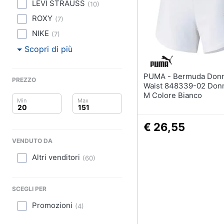
Clima
Sigaretta elettronica
LEVI STRAUSS
(
10
)
Borse
ROXY
(
7
)
Arredo
Occhiali da vista
NIKE
(
7
)
Occhiali da sole
Brico e Giardinaggio
Scopri di più
Vedi tutti
Salute e igiene
PUMA - Bermuda Donna High
PREZZO
Waist 848339-02 Donn
Beauty
M Colore Bianco
Giocattoli
€ 26,55
Prima infanzia
VENDUTO DA
Altri venditori
Fotografia
(
60
)
Casalinghi
SCEGLI PER
Abbigliamento
Promozioni
(
4
)