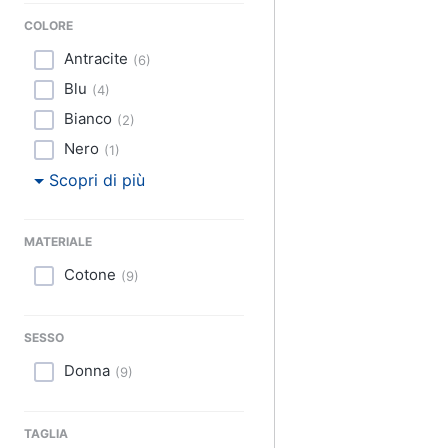
Sport
COLORE
Animali
Antracite
(
6
)
Blu
(
4
)
Motori
Bianco
(
2
)
Libri, cd e dvd
Nero
(
1
)
Scopri di più
Festività e ricorrenze
Promozioni
MATERIALE
Cotone
(
9
)
SESSO
Donna
(
9
)
TAGLIA