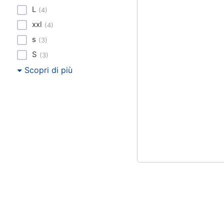
L
(
4
)
xxl
(
4
)
s
(
3
)
S
(
3
)
Scopri di più