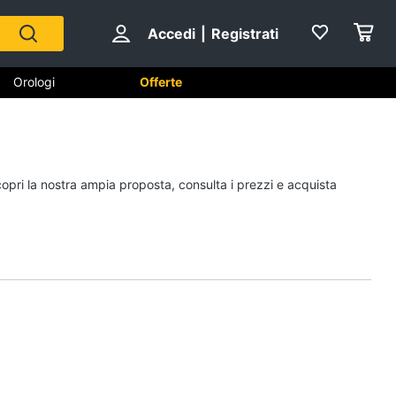
Accedi
|
Registrati
Orologi
Offerte
Scarpe
copri la nostra ampia proposta, consulta i prezzi e acquista
Sneakers
Scarpe nike
Anfibi
Ciabatte
Vedi tutti
Gioielli