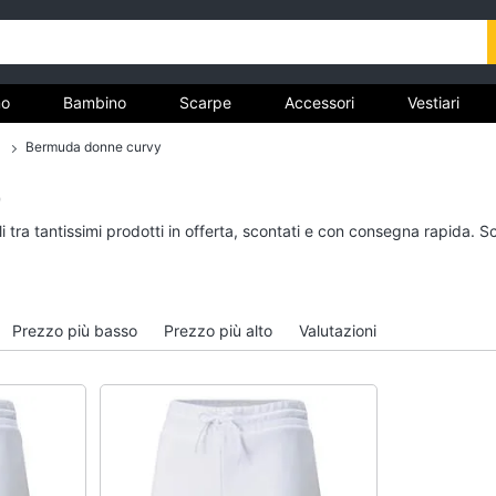
o
Bambino
Scarpe
Accessori
Vestiari
Bermuda donne curvy
nto
)
Uomo
Bambino
 tra tantissimi prodotti in offerta, scontati e con consegna rapida. S
Felpa uomo
Scarpe bambino
Cravatta
Sandali bambina
Piumino uomo
Vestiti neonati
Prezzo più basso
Prezzo più alto
Valutazioni
Giacca uomo
Copertina neonato
Vedi tutti
Vedi tutti
Vestiari
Orologi