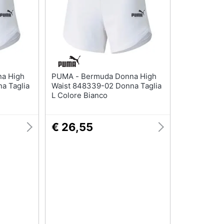
T-shirt
Apple Watch
Felpa
Smartwatch
Tuta
Orologi uomo
Pantaloni
Orologi donna
Vedi tutti
Vedi tutti
PUMA - Bermuda Donna High
a Taglia
Waist 848339-02 Donna Taglia
L Colore Bianco
€ 26,55