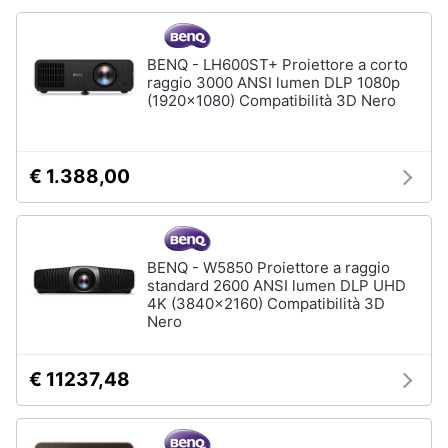
Animali
BENQ - LH600ST+ Proiettore a corto
raggio 3000 ANSI lumen DLP 1080p
Motori
(1920x1080) Compatibilità 3D Nero
Libri,
cd
€ 1.388,00
e
dvd
Festività
BENQ - W5850 Proiettore a raggio
standard 2600 ANSI lumen DLP UHD
e
4K (3840x2160) Compatibilità 3D
ricorrenze
Nero
Promozioni
€ 11237,48
Servizi