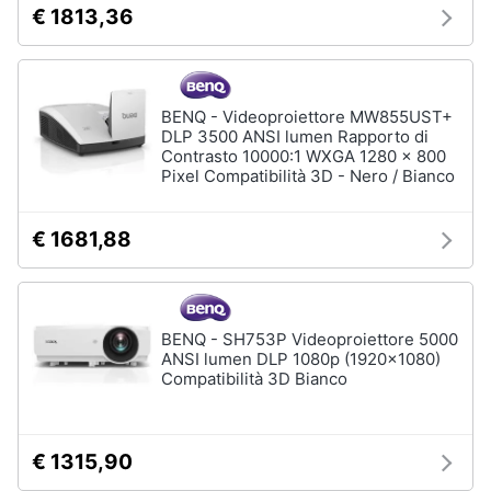
Accessori
€ 1813,36
e
per
igiene
Home
Cinema
e
Beauty
Tv
BENQ - Videoproiettore MW855UST+
DLP 3500 ANSI lumen Rapporto di
Telecomando
universale
Contrasto 10000:1 WXGA 1280 x 800
Giocattoli
Pixel Compatibilità 3D - Nero / Bianco
Antenne
e
Prima
Parabole
€ 1681,88
infanzia
Tv
box
Android
Fotografia
Telecomando
BENQ - SH753P Videoproiettore 5000
Samsung
Casalinghi
ANSI lumen DLP 1080p (1920x1080)
Compatibilità 3D Bianco
Vedi
tutti
Abbigliamento
€ 1315,90
Sport