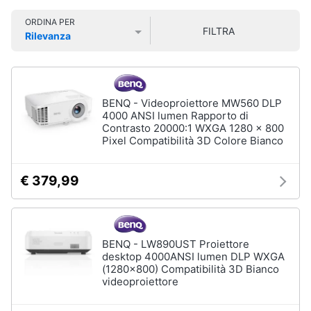
Smart
Vedi
ORDINA PER
tutti
home
FILTRA
Rilevanza
Prezzo più basso
Prezzo più alto
Valutazioni
Videogiochi
Home
cinema
Audio
BENQ - Videoproiettore MW560 DLP
e
e
4000 ANSI lumen Rapporto di
videoproiezione
musica
Contrasto 20000:1 WXGA 1280 x 800
Proiettori
Pixel Compatibilità 3D Colore Bianco
Soundbar
Clima
Lettore
€ 379,99
DVD
Arredo
Soundbar
Samsung
Brico
BENQ - LW890UST Proiettore
Vedi
e
desktop 4000ANSI lumen DLP WXGA
tutti
(1280x800) Compatibilità 3D Bianco
Giardinaggio
videoproiettore
Salute