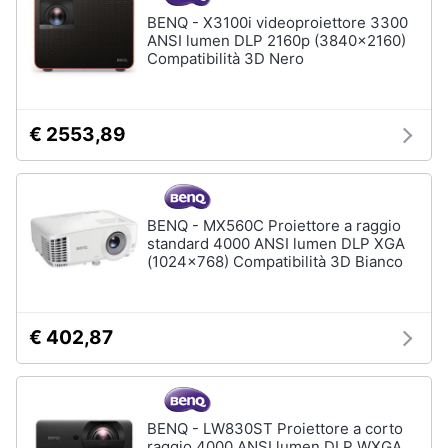
Assistenza
BENQ - X3100i videoproiettore 3300
clienti
ANSI lumen DLP 2160p (3840x2160)
Compatibilità 3D Nero
Esci
€ 2553,89
BENQ - MX560C Proiettore a raggio
standard 4000 ANSI lumen DLP XGA
(1024x768) Compatibilità 3D Bianco
€ 402,87
BENQ - LW830ST Proiettore a corto
raggio 4000 ANSI lumen DLP WXGA