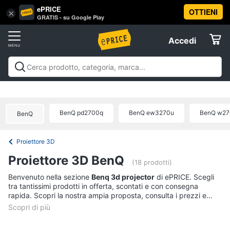
ePRICE
OTTIENI
Vai
×
Accedi
GRATIS - su Google Play
al
Registrati
menu
Accedi
Tv
Offerte
e
Home
Tv e Home Cinema
Televisori
Home cinema e
Cinema
Elettrodomestici
videoproiezione
Accessori per Home Cinema e
Tv
Offerte
BenQ pd2700q
BenQ ew3270u
BenQ w2
BenQ
Televisori
Informatica
Offerte
TV
Proiettore 3D
Telefonia
Smart
Proiettore 3D BenQ
tv
(18 prodotti)
Tv
Benvenuto nella sezione
Benq 3d projector
di ePRICE. Scegli
Tv
Samsung
tra tantissimi prodotti in offerta, scontati e con consegna
e
rapida. Scopri la nostra ampia proposta, consulta i prezzi e
Home
Tv
acquista comodamente online.
Cinema
55
pollici