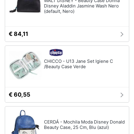
WALT DISNEY - Beauty Case Donna
Disney Aladdin Jasmine Wash Nero
Accessori
(default, Nero)
Animali
Sigaretta
elettronica
Motori
Borse
€ 84,11
Occhiali
da
Libri,
vista
cd
e
Occhiali
CHICCO - U13 Jane Set Igiene C
da
dvd
/Beauty Case Verde
sole
Vedi
Festività
tutti
e
ricorrenze
€ 60,55
Promozioni
Vestiari
T-
CERDÁ - Mochila Moda Disney Donald
shirt
Servizi
Beauty Case, 25 Cm, Blu (azul)
Felpa