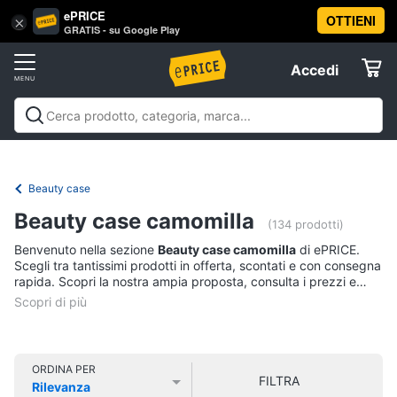
ePRICE
OTTIENI
Vai
×
Accedi
GRATIS - su Google Play
al
Registrati
menu
Accedi
Abbigliamento
Offerte
Donna
Abbigliamento
Donna
Uomo
Bambino
Scarpe
Accessori
Vest
Elettrodomestici
Intimo
donna
Beauty case
Top
Informatica
Beauty case camomilla
(134 prodotti)
Cappotto
donna
Benvenuto nella sezione
Beauty case camomilla
di ePRICE.
Telefonia
Scegli tra tantissimi prodotti in offerta, scontati e con consegna
Felpa
rapida. Scopri la nostra ampia proposta, consulta i prezzi e
donna
acquista comodamente online.
Tv
Vedi
e
tutti
Home
Cinema
ORDINA PER
FILTRA
Rilevanza