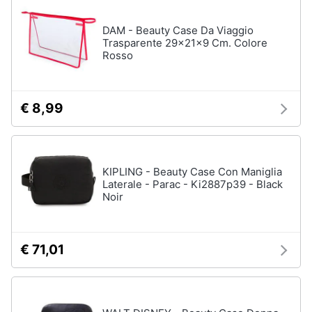
neonati
e
igiene
DAM - Beauty Case Da Viaggio
Copertina
neonato
Trasparente 29x21x9 Cm. Colore
Rosso
Beauty
Vedi
tutti
Giocattoli
€ 8,99
Prima
Scarpe
infanzia
Sneakers
KIPLING - Beauty Case Con Maniglia
Scarpe
Laterale - Parac - Ki2887p39 - Black
Fotografia
nike
Noir
Anfibi
Casalinghi
Ciabatte
€ 71,01
Vedi
Abbigliamento
tutti
Sport