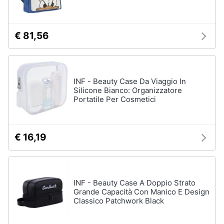
Assistenza
Tuta
clienti
Pantaloni
€ 81,56
Esci
Vedi
tutti
INF - Beauty Case Da Viaggio In
Silicone Bianco: Organizzatore
Orologi
Portatile Per Cosmetici
Apple
Watch
Smartwatch
€ 16,19
Orologi
uomo
Orologi
donna
INF - Beauty Case A Doppio Strato
Grande Capacità Con Manico E Design
Vedi
Classico Patchwork Black
tutti