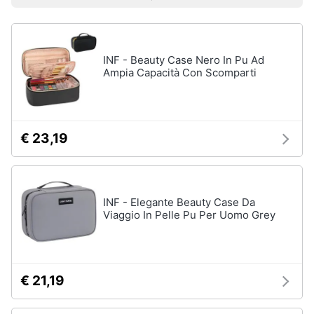
Prezzo più basso
Prezzo più alto
Valutazioni
Smart
Uomo
home
Felpa
uomo
INF - Beauty Case Nero In Pu Ad
Videogiochi
Cravatta
Ampia Capacità Con Scomparti
Piumino
uomo
Audio
e
Giacca
musica
uomo
€ 23,19
Vedi
Clima
tutti
INF - Elegante Beauty Case Da
Arredo
Viaggio In Pelle Pu Per Uomo Grey
Bambino
Brico
Scarpe
e
bambino
Giardinaggio
€ 21,19
Sandali
bambina
Salute
Vestiti