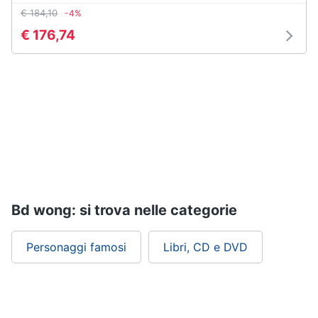
€ 184,10
Assistenza
-4%
clienti
€ 176,74
Esci
Bd wong: si trova nelle categorie
Personaggi famosi
Libri, CD e DVD