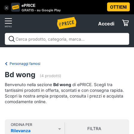
ePRICE
OTTIENI
Vai
×
Accedi
GRATIS - su Google Play
al
Registrati
menu
Accedi
Libri,
Offerte
cd
e
Libri, cd e dvd
Libri
Dvd e Blu-ray
Cd
dvd
Elettrodomestici
musicali
Personaggi
Offerte
Personaggi famosi
Libri
Informatica
Bd wong
Religione
(4 prodotti)
e
Benvenuto nella sezione
Bd wong
di ePRICE. Scegli tra
Spiritualità
Telefonia
tantissimi prodotti in offerta, scontati e con consegna rapida.
Attualità,
Scopri la nostra ampia proposta, consulta i prezzi e acquista
politica
comodamente online.
Tv
e
e
diritto
Home
Libri
Cinema
di
ORDINA PER
FILTRA
Cucina
Rilevanza