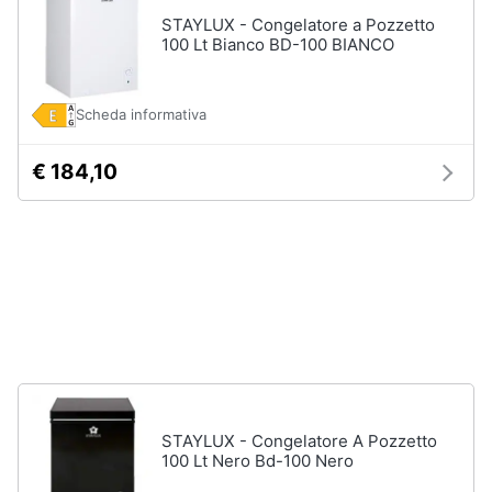
disney
e
STAYLUX - Congelatore a Pozzetto
film
igiene
100 Lt Bianco BD-100 BIANCO
DVD
Film
Beauty
Scheda informativa
Vedi
tutti
Giocattoli
€ 184,10
Prima
Cd
infanzia
musicali
Colonne
Fotografia
Sonore
CD
Musicali
Casalinghi
Musica
Leggera
Abbigliamento
Musica
STAYLUX - Congelatore A Pozzetto
Jazz
100 Lt Nero Bd-100 Nero
Sport