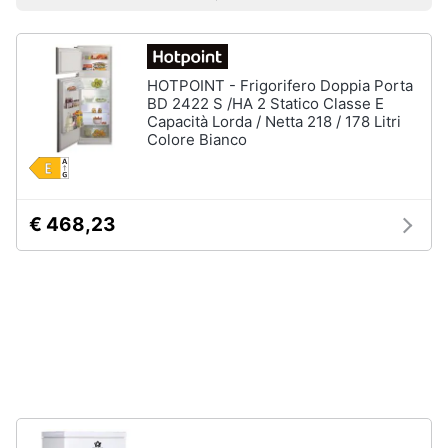
Prezzo più basso
Prezzo più alto
Valutazioni
Libri
Smart
di
home
Arte,
Design
e
HOTPOINT - Frigorifero Doppia Porta
Videogiochi
Architettura
BD 2422 S /HA 2 Statico Classe E
Capacità Lorda / Netta 218 / 178 Litri
Vedi
Colore Bianco
Audio
tutti
e
musica
€ 468,23
Dvd
Clima
e
Blu-
ray
Arredo
Blu-
Ray
Brico
Blu-
e
Ray
Giardinaggio
Musica
Classica
Salute
Walt