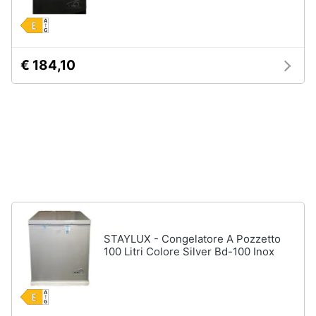
Vedi
tutti
Animali
€ 184,10
Motori
Personaggi
cristiano
Libri,
ronaldo
cd
Me
e
contro
dvd
Te
Sean
connery
Festività
e
Barbara
ricorrenze
D'Urso
STAYLUX - Congelatore A Pozzetto
Vedi
100 Litri Colore Silver Bd-100 Inox
Promozioni
tutti
Servizi