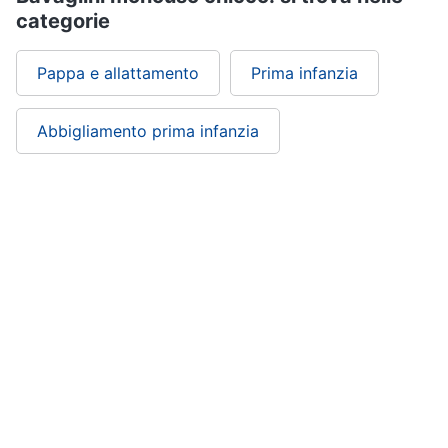
Scarpe
categorie
bambino
Tutina
Pappa e allattamento
Prima infanzia
Sandali
bambina
Abbigliamento prima infanzia
Body
neonato
Vedi
tutti
ePRICE ti serve