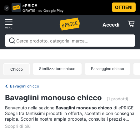
ePRICE
OTTIENI
Vai
×
Accedi
GRATIS - su Google Play
al
Registrati
menu
Accedi
Prima
Offerte
infanzia
Prima infanzia
A passeggio e in auto
Igiene e salute del
A
Elettrodomestici
bambino
Gravidanza e maternità
Pappa e
passeggio
allattamento
Relax e giocattoli
La prima
e
Sterilizzatore chicco
Passeggino chicco
Chicco
cameretta
Abbigliamento neonati
Offerte
in
Informatica
auto
Bavaglini chicco
Seggiolino
Telefonia
auto
Bavaglini monouso chicco
(1 prodotti)
Passeggino
Tv
Benvenuto nella sezione
Bavaglini monouso chicco
di ePRICE.
Sensore
Scegli tra tantissimi prodotti in offerta, scontati e con consegna
e
antiabbandono
rapida. Scopri la nostra ampia proposta, consulta i prezzi e
Home
Passeggino
acquista comodamente online.
Cinema
leggero