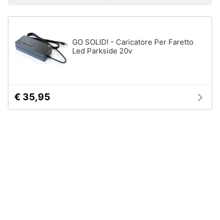
Prezzo più basso
Prezzo più alto
Valutazioni
Smart
home
GO SOLID! - Caricatore Per Faretto
Videogiochi
Led Parkside 20v
Audio
e
musica
€ 35,95
Clima
Arredo
Brico
e
Giardinaggio
Salute