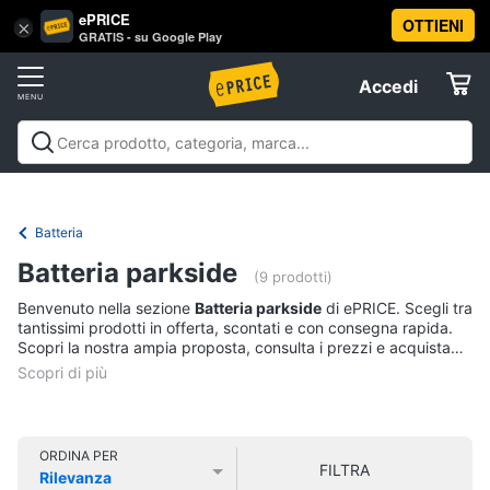
ePRICE
OTTIENI
Vai
×
Accedi
GRATIS - su Google Play
al
Registrati
menu
Accedi
Offerte
Offerte
Elettrodomestici
Batteria
Informatica
Batteria parkside
(9 prodotti)
Benvenuto nella sezione
Batteria parkside
di ePRICE. Scegli tra
Telefonia
tantissimi prodotti in offerta, scontati e con consegna rapida.
Scopri la nostra ampia proposta, consulta i prezzi e acquista
comodamente online.
Tv
e
Home
Cinema
ORDINA PER
FILTRA
Rilevanza