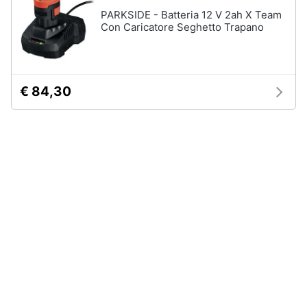
PARKSIDE - Batteria 12 V 2ah X Team
Con Caricatore Seghetto Trapano
Animali
Motori
€ 84,30
Libri,
cd
e
dvd
Festività
e
ricorrenze
Promozioni
Servizi