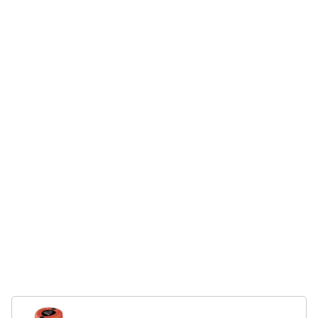
e
igiene
Beauty
Giocattoli
Prima
infanzia
Fotografia
Casalinghi
Abbigliamento
Sport