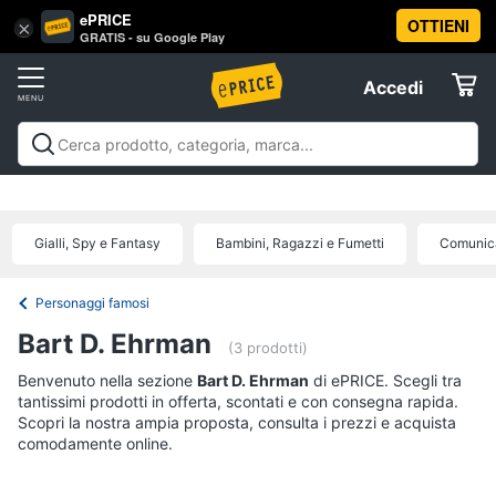
ePRICE
OTTIENI
Vai
×
Accedi
GRATIS - su Google Play
al
Registrati
menu
Accedi
Libri,
Offerte
cd
e
Libri, cd e dvd
Libri
Dvd e Blu-ray
Cd
dvd
Elettrodomestici
musicali
Personaggi
Offerte
Gialli, Spy e Fantasy
Bambini, Ragazzi e Fumetti
Comunica
Libri
Informatica
Religione
e
Personaggi famosi
Spiritualità
Telefonia
Bart D. Ehrman
(3 prodotti)
Attualità,
politica
Benvenuto nella sezione
Tv
Bart D. Ehrman
di ePRICE. Scegli tra
e
tantissimi prodotti in offerta, scontati e con consegna rapida.
e
diritto
Scopri la nostra ampia proposta, consulta i prezzi e acquista
Home
Libri
comodamente online.
Cinema
di
Cucina