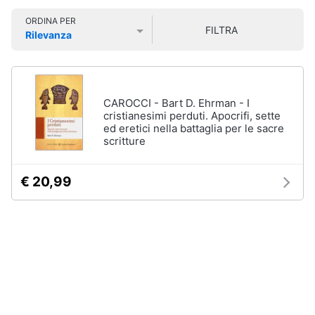
Libri
Smart
di
ORDINA PER
home
FILTRA
Arte,
Rilevanza
Design
Prezzo più basso
Prezzo più alto
Valutazioni
e
Videogiochi
Architettura
Vedi
Audio
CAROCCI - Bart D. Ehrman - I
tutti
e
cristianesimi perduti. Apocrifi, sette
ed eretici nella battaglia per le sacre
musica
scritture
Dvd
Clima
e
€ 20,99
Blu-
ray
Arredo
Blu-
Ray
Brico
Blu-
e
Ray
Giardinaggio
Musica
Classica
Salute
Walt