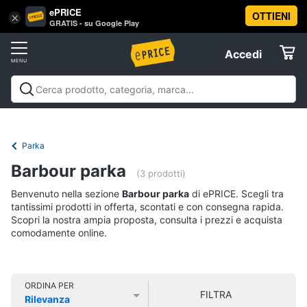
ePRICE
OTTIENI
Vai
×
Accedi
GRATIS - su Google Play
al
Registrati
menu
Accedi
Abbigliamento
Offerte
Donna
Abbigliamento
Donna
Uomo
Bambino
Scarpe
Accessori
Vest
Elettrodomestici
Intimo
donna
Parka
Top
Informatica
Barbour parka
(3 prodotti)
Cappotto
donna
Benvenuto nella sezione
Barbour parka
di ePRICE. Scegli tra
Telefonia
tantissimi prodotti in offerta, scontati e con consegna rapida.
Felpa
Scopri la nostra ampia proposta, consulta i prezzi e acquista
donna
comodamente online.
Tv
Vedi
e
tutti
Home
Cinema
ORDINA PER
FILTRA
Rilevanza