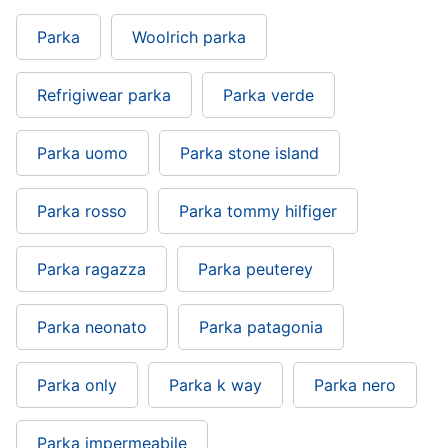
Parka
Woolrich parka
Gioielli
Anelli
Refrigiwear parka
Parka verde
Orecchini
Cavigliera
Parka uomo
Parka stone island
Collane
Vedi
Parka rosso
Parka tommy hilfiger
tutti
Parka ragazza
Parka peuterey
Parka neonato
Parka patagonia
Parka only
Parka k way
Parka nero
Parka impermeabile