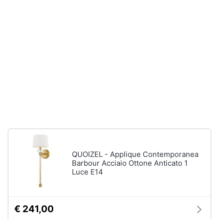
Accessori
Animali
Sigaretta
elettronica
Motori
Borse
Occhiali
da
Libri,
vista
cd
e
Occhiali
da
dvd
sole
Vedi
Festività
tutti
e
ricorrenze
QUOIZEL - Applique Contemporanea
Barbour Acciaio Ottone Anticato 1
Luce E14
Promozioni
Vestiari
T-
shirt
Servizi
€ 241,00
Felpa