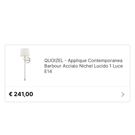
neonati
e
igiene
Copertina
neonato
Beauty
Vedi
tutti
Giocattoli
Prima
QUOIZEL - Applique Contemporanea
Scarpe
Barbour Acciaio Nichel Lucido 1 Luce
infanzia
Sneakers
E14
Scarpe
Fotografia
nike
Anfibi
€ 241,00
Casalinghi
Ciabatte
Vedi
Abbigliamento
tutti
Sport