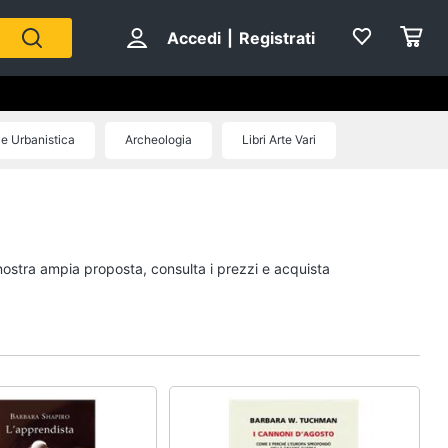
Accedi
|
Registrati
 e Urbanistica
Archeologia
Libri Arte Vari
Personaggi
cristiano ronaldo
Me contro Te
 nostra ampia proposta, consulta i prezzi e acquista
Sean connery
Barbara D'Urso
Vedi tutti