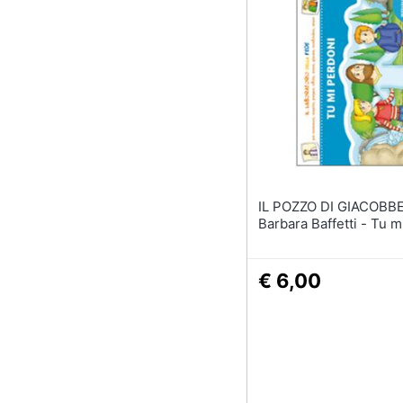
Sport
Animali
Motori
Libri, cd e dvd
Festività e ricorrenze
Promozioni
IL POZZO DI GIACOBBE
Barbara Baffetti - Tu m
€ 6,00