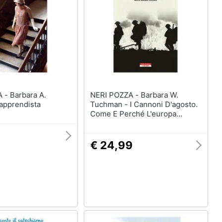
ra A.
NERI POZZA - Barbara W.
'apprendista
Tuchman - I Cannoni D'agosto.
Come E Perché L'europa
Sprofondò Nella Grande Guerra
€ 24,99