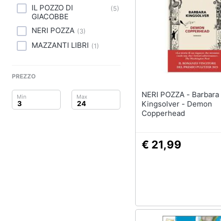
Clima
IL POZZO DI
(
5
)
GIACOBBE
Arredo
NERI POZZA
(
3
)
Brico e Giardinaggio
MAZZANTI LIBRI
(
1
)
Salute e igiene
PREZZO
Beauty
NERI POZZA - Barbara
Kingsolver - Demon
Giocattoli
Copperhead
Prima infanzia
€ 21,99
Fotografia
Casalinghi
Abbigliamento