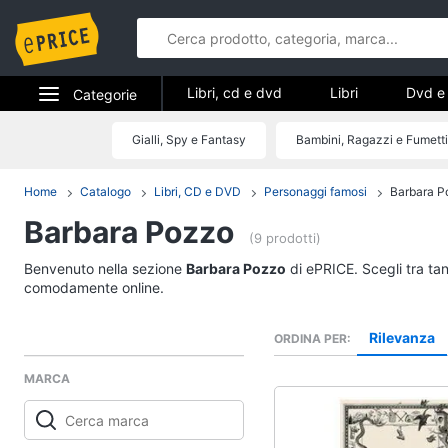
Libri, cd e dvd
Libri
Dvd e 
Categorie
Elettrodomestici
Gialli, Spy e Fantasy
Bambini, Ragazzi e Fumetti
Libri, cd e d
Informatica
Home
Catalogo
Libri, CD e DVD
Personaggi famosi
Barbara P
Libri
Barbara Pozzo
Telefonia
Religione e Spiritualit
(9 prodotti)
Attualità, politica e dir
Tv e Home Cinema
Benvenuto nella sezione
Barbara Pozzo
di ePRICE. Scegli tra tan
Libri di Cucina
comodamente online.
Smart home
Libri di Arte, Design e
Architettura
Rilevanza
ORDINA PER
Videogiochi
Vedi tutti
MARCA
Audio e musica