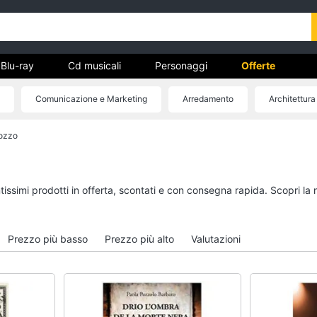
Blu-ray
Cd musicali
Personaggi
Offerte
Comunicazione e Marketing
Arredamento
Architettura
vd
ozzo
Dvd e Blu-ray
Cd musicali
à
Blu-Ray
Colonne Sonore
itto
Blu-Ray Musica Classica
CD Musicali
tissimi prodotti in offerta, scontati e con consegna rapida. Scopri la
Walt disney film
Musica Leggera
DVD Film
Musica Jazz
Prezzo più basso
Prezzo più alto
Valutazioni
Vedi tutti
Vedi tutti