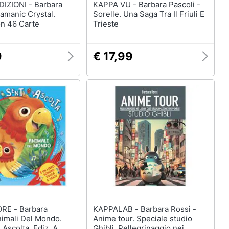
NI - Barbara
KAPPA VU - Barbara Pascoli -
amanic Crystal.
Sorelle. Una Saga Tra Il Friuli E
on 46 Carte
Trieste
9
€ 17,99
Barbara
KAPPALAB - Barbara Rossi -
nimali Del Mondo.
Anime tour. Speciale studio
 Ascolta. Ediz. A
Ghibli. Pellegrinaggio nei