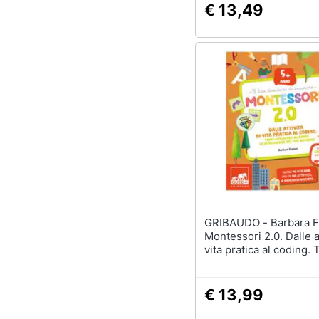
€ 13,49
GRIBAUDO - Barbara Franco -
Montessori 2.0. Dalle at
vita pratica al coding. 
giochi per allenare le
intelligenze del tuo b
5+ anni. Con 60 adesiv
€ 13,99