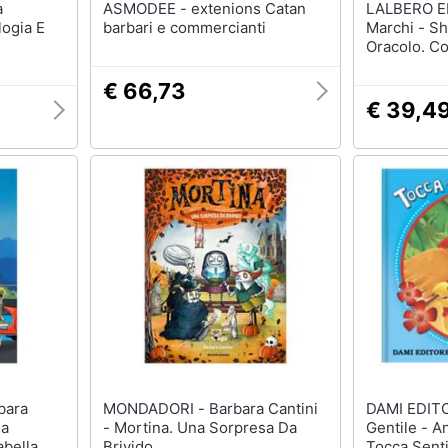
ASMODEE - extenions Catan
LALBERO EDIZIO
logia E
barbari e commercianti
Marchi - Sh
Oracolo. C
€ 66,73
€ 39,4
MONDADORI - Barbara Cantini
DAMI EDITORE - 
na
- Mortina. Una Sorpresa Da
Gentile - A
abella
Brivido
Tocca Senti