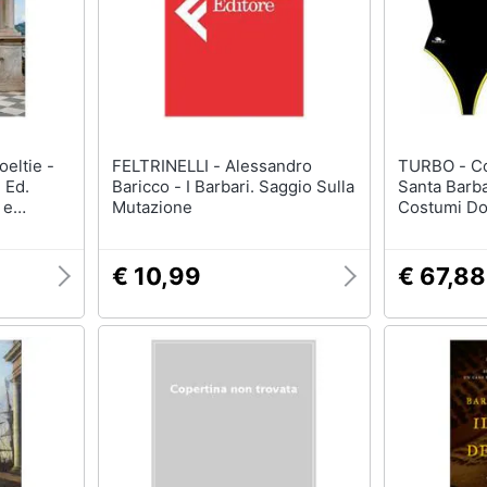
FELTRINELLI - Alessandro
TURBO - Costumi Da Bagno
 Ed.
Baricco - I Barbari. Saggio Sulla
Santa Barba
 e
Mutazione
Costumi D
€ 10,99
€ 67,88