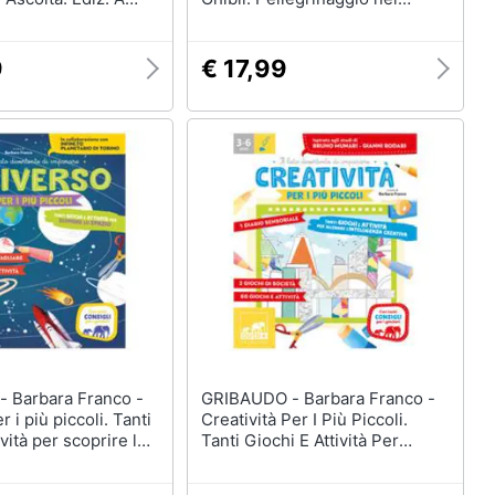
luoghi cult dell’animazione
giapponese
9
€ 17,99
co -
GRIBAUDO - Barbara Franco -
 i più piccoli. Tanti
Creatività Per I Più Piccoli.
ività per scoprire lo
Tanti Giochi E Attività Per
. a colori
Allenare La Creatività. Con
Prodotti Vari