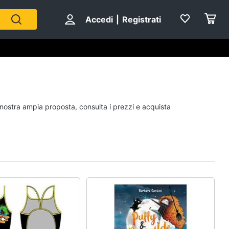
Accedi
|
Registrati
Personaggi
a nostra ampia proposta, consulta i prezzi e acquista
cristiano ronaldo
Me contro Te
Sean connery
Barbara D'Urso
Vedi tutti