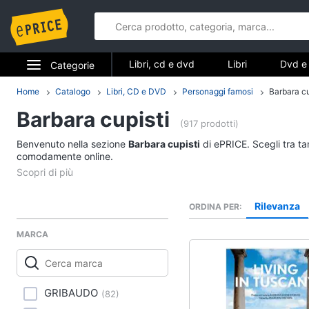
Libri, cd e dvd
Libri
Dvd e 
Categorie
Elettrodomestici
Home
Catalogo
Libri, CD e DVD
Personaggi famosi
Barbara cu
Libri, cd e d
Barbara cupisti
Informatica
(917 prodotti)
Libri
Benvenuto nella sezione
Barbara cupisti
di ePRICE. Scegli tra ta
Telefonia
comodamente online.
Religione e Spiritualit
Attualità, politica e dir
Tv e Home Cinema
Libri di Cucina
Rilevanza
ORDINA PER
Smart home
Libri di Arte, Design e
Architettura
MARCA
Videogiochi
Vedi tutti
Audio e musica
GRIBAUDO
(
82
)