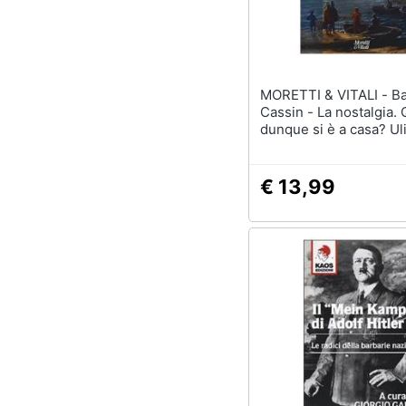
Sport
Animali
Motori
MORETTI & VITALI - Barbara
Cassin - La nostalgia.
Libri, cd e dvd
dunque si è a casa? Ul
Enea, Arendt
Festività e ricorrenze
€ 13,99
Promozioni