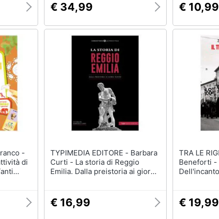
€ 34,99
€ 10,99
TYPIMEDIA EDITORE - Barbara
TRA LE RIGHE L
tività di
Curti - La storia di Reggio
Beneforti -
Tanti
Emilia. Dalla preistoria ai giorni
Dell'incant
nostri
ambino.
i
€ 16,99
€ 19,99