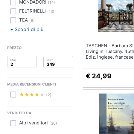
Clima
MONDADORI
(
14
)
FELTRINELLI
(
13
)
Arredo
TEA
(
8
)
Brico e Giardinaggio
Scopri di più
Salute e igiene
TASCHEN - Barbara Stoeltie -
PREZZO
Living in Tuscany. 45th
Beauty
Ediz. inglese, francese
tedesca
Giocattoli
€ 24,99
Prima infanzia
MEDIA RECENSIONI CLIENTI
Fotografia
(2)
Casalinghi
VENDUTO DA
Abbigliamento
Altri venditori
(
36
)