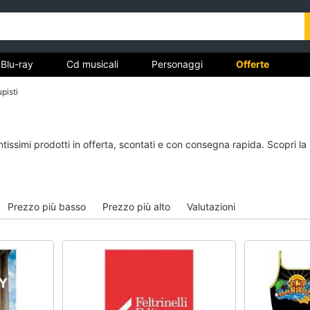
Blu-ray
Cd musicali
Personaggi
Offerte
pisti
vd
Dvd e Blu-ray
Cd musicali
ntissimi prodotti in offerta, scontati e con consegna rapida. Scopri l
à
Blu-Ray
Colonne Sonore
itto
Blu-Ray Musica Classica
CD Musicali
Walt disney film
Musica Leggera
Prezzo più basso
Prezzo più alto
Valutazioni
DVD Film
Musica Jazz
Vedi tutti
Vedi tutti