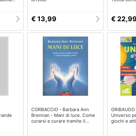
Colori
€ 13,99
€ 22,9
CORBACCIO - Barbara Ann
GRIBAUDO - Barbara Fran
Grande
Brennan - Mani di luce. Come
Universo per
curarsi e curare tramite il
giochi e att
campo energico umano
spazio. Ediz