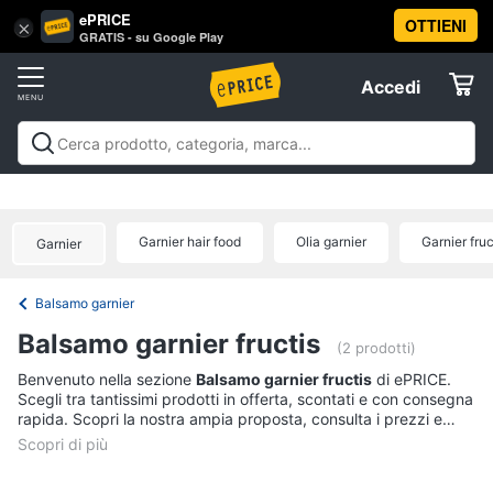
ePRICE
OTTIENI
Vai
×
Accedi
GRATIS - su Google Play
al
Registrati
menu
Accedi
Beauty
Offerte
Piccoli
Beauty
Piccoli elettrodomestici per la cura
elettrodomestici
Elettrodomestici
personale
Cura dei capelli
Igiene orale
Epilazione e
per
rasatura
Manicure e pedicure
Igiene e Cura del
la
Garnier hair food
Olia garnier
Garnier fruc
Garnier
cura
corpo
Make up
Creme e cosmetici
Profumi
Migliori
Informatica
personale
prodotti beauty
Offerte
Dyson
Balsamo garnier
airwrap
Telefonia
Balsamo garnier fructis
(2 prodotti)
Piastra
per
Tv
Benvenuto nella sezione
Balsamo garnier fructis
di ePRICE.
capelli
Scegli tra tantissimi prodotti in offerta, scontati e con consegna
e
rapida. Scopri la nostra ampia proposta, consulta i prezzi e
Silk
Home
epil
acquista comodamente online.
Cinema
Phon