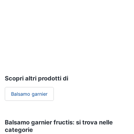
Vedi
Assistenza
tutti
clienti
Esci
Igiene
e
Cura
del
corpo
Shampoo
Shampoo
antigiallo
Scopri altri prodotti di
Deodorante
Sapone
Balsamo garnier
Vedi
tutti
Balsamo garnier fructis: si trova nelle
categorie
Make