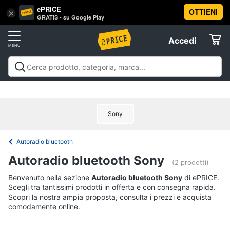
ePRICE
OTTIENI
Vai
×
Accedi
GRATIS - su Google Play
al
Registrati
menu
Accedi
Audio
Offerte
e
musica
Audio e musica
Sistemi hi-fi
Audio on the go
Gps e
Elettrodomestici
musica in auto
Strumenti musicali e attrezzatura per
Sistemi
dj
Offerte
hi-
Sony
Informatica
fi
Radio
Autoradio bluetooth
Telefonia
Cassa
Autoradio bluetooth Sony
bluetooth
(2 prodotti)
Giradischi
Tv
Benvenuto nella sezione
Autoradio bluetooth Sony
di ePRICE.
Scegli tra tantissimi prodotti in offerta e con consegna rapida.
e
Cassa
Scopri la nostra ampia proposta, consulta i prezzi e acquista
Home
comodamente online.
Cinema
Vedi
tutti