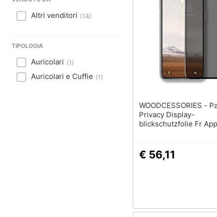
Sport
Altri venditori
(
14
)
Animali
Motori
TIPOLOGIA
Auricolari
(
1
)
Libri, cd e dvd
Auricolari e Cuffie
(
1
)
Festività e ricorrenze
WOODCESSORIES - Panzerglas
Promozioni
Privacy Display-
blickschutzfolie Fr App
Iphone 11, Xr (gla012)
€ 56,11