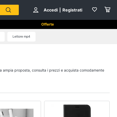
Accedi
|
Registrati
Offerte
Lettore mp4
Strumenti musicali e
attrezzatura per dj
Chitarra
stra ampia proposta, consulta i prezzi e acquista comodamente
Chitarra elettrica
Basso
Microfono
Vedi tutti