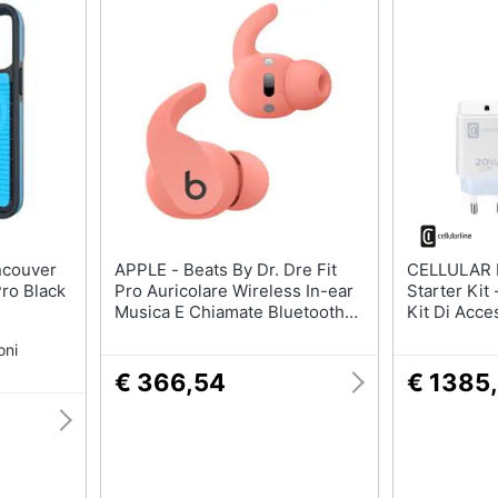
APPLE - Beats By Dr. Dre Fit
CELLULAR LINE - Ce
Pro Black
Pro Auricolare Wireless In-ear
Starter Kit
Musica E Chiamate Bluetooth
Kit Di Acce
Corallo
E La Protez
oni
€ 366,54
€ 1385