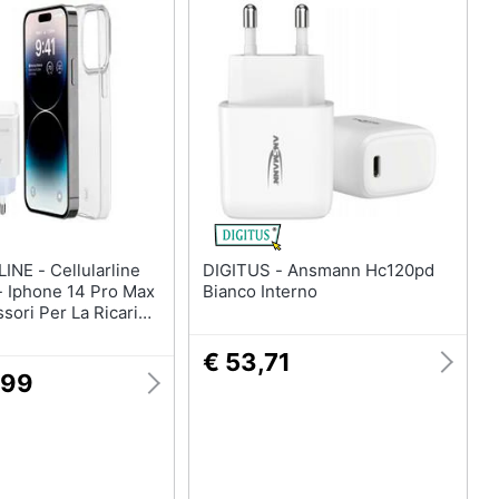
llularline
DIGITUS - Ansmann Hc120pd
 - Iphone 14 Pro Max
Bianco Interno
ssori Per La Ricarica
ione Di Iphone
€ 53,71
,99