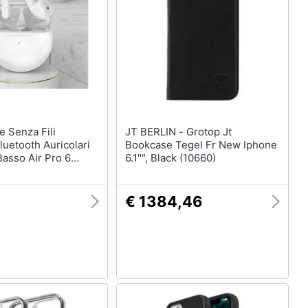
JT BERLIN - Grotop Jt
Bluetooth Auricolari
Bookcase Tegel Fr New Iphone
Basso Air Pro 6
6.1"", Black (10660)
Sportivo Con
Per Apple Iphone
ei | auricolari E
€ 1384,46
tooth