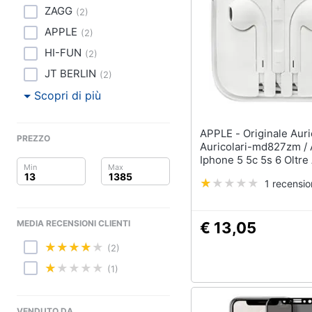
Clima
ZAGG
(
2
)
APPLE
Arredo
(
2
)
HI-FUN
(
2
)
Brico e Giardinaggio
JT BERLIN
(
2
)
Salute e igiene
Scopri di più
Beauty
APPLE - Originale Auricolari
PREZZO
Auricolari-md827zm / 
Giocattoli
Iphone 5 5c 5s 6 Oltre 
5 Air Mini Ipod Classi
1 recensi
Nano-stereo C
Prima infanzia
Fotografia
MEDIA RECENSIONI CLIENTI
€ 13,05
(2)
Casalinghi
(1)
Abbigliamento
VENDUTO DA