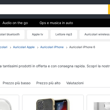
Audio on the go
Gps e musica in auto
olari bluetooth
Apple tv
Lettore mp3
Auricolari wireless
ica
colari
Auricolari Apple
Auricolari iPhone
Auricolari iPhone 6
Audio on the go
Gps e musica in auto
Airpods
GPS
Cuffie bluetooth
Auricolari bluetooth
ra tantissimi prodotti in offerta e con consegna rapida. Scopri la no
Auricolari bluetooth
GPS auto
Cassa bluetooth
Autoradio
Prezzo più basso
Prezzo più alto
Valutazioni
Vedi tutti
Vedi tutti