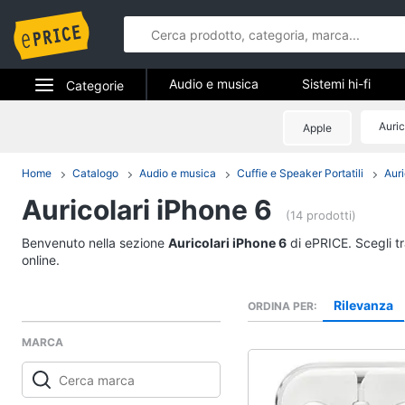
Audio e musica
Sistemi hi-fi
Categorie
Strumenti musicali e attrezzatura per dj
Elettrodomestici
Auric
Apple
Audio e mus
Informatica
Home
Catalogo
Audio e musica
Cuffie e Speaker Portatili
Auri
Sistemi hi-fi
Auricolari iPhone 6
Telefonia
Radio
(14 prodotti)
Cassa bluetooth
Tv e Home Cinema
Benvenuto nella sezione
Auricolari iPhone 6
di ePRICE. Scegli t
Giradischi
online.
Smart home
Cassa
Rilevanza
ORDINA PER
Vedi tutti
Videogiochi
MARCA
Audio e musica