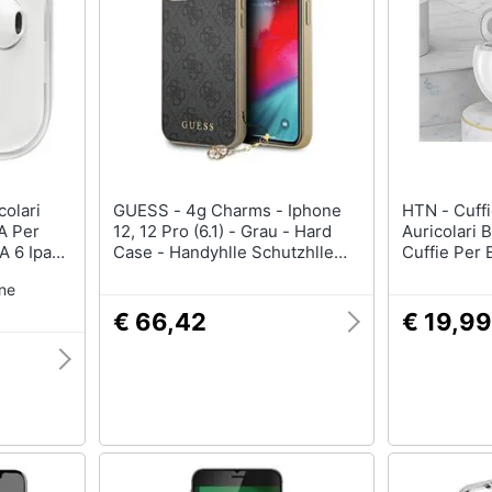
GUESS - 4g Charms - Iphone
HTN - Cuffie Senza Fili
A Per
12, 12 Pro (6.1) - Grau - Hard
Auricolari 
A 6 Ipad
Case - Handyhlle Schutzhlle
Cuffie Per 
c Touch
Handyhlle (guhcp12mgf4ggr)
Auricolare 
one
Microfono 
Xiaomi Huaw
€ 66,42
€ 19,99
Cuffie Blue