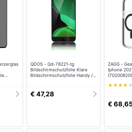
QDOS - Qd-78221-tg
ZAGG - Gear4 Santa Cruz Snap
Bildschirmschutzfolie Klare
Iphone 2021
le
Bildschirmschutzfolie Handy /
(70200820
smartphone Apple 1 Stck (e)
(qd-78221-tg)
€ 47,28
€ 68,6