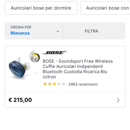
Smart
Auricolari bose per dormire
Auricolari bose con 
home
Audio
on
Videogiochi
ORDINA PER
the
FILTRA
go
Rilevanza
Prezzo più basso
Prezzo più alto
Valutazioni
Airpods
Audio
e
Cuffie
musica
bluetooth
BOSE - Soundsport Free Wireless
Auricolari
Cuffie Auricolari Indipendenti
bluetooth
Clima
Bluetooth Custodia Ricarica Blu
Cassa
/citron
bluetooth
3463 recensioni
Arredo
Vedi
tutti
€ 215,00
Brico
e
Giardinaggio
Gps
e
Salute