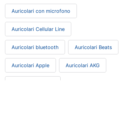
Auricolari con microfono
Auricolari Cellular Line
Auricolari bluetooth
Auricolari Beats
Auricolari Apple
Auricolari AKG
Oneplus auricolari
Auricolari Bose: si trova nelle categorie
Cuffie e Speaker Portatili
Audio e musica