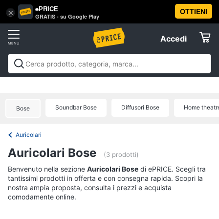
ePRICE
OTTIENI
Vai
×
Accedi
GRATIS - su Google Play
al
Registrati
menu
Accedi
Audio
Offerte
e
musica
Audio e musica
Sistemi hi-fi
Audio on the go
Gps e
Elettrodomestici
musica in auto
Strumenti musicali e attrezzatura per
Sistemi
dj
Offerte
hi-
Soundbar Bose
Diffusori Bose
Home theatr
Bose
Informatica
fi
Radio
Auricolari
Telefonia
Cassa
Auricolari Bose
bluetooth
(3 prodotti)
Giradischi
Tv
Benvenuto nella sezione
Auricolari Bose
di ePRICE. Scegli tra
tantissimi prodotti in offerta e con consegna rapida. Scopri la
e
Cassa
nostra ampia proposta, consulta i prezzi e acquista
Home
comodamente online.
Cinema
Vedi
tutti