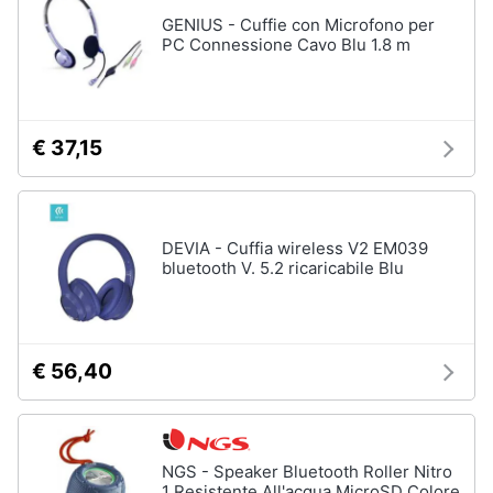
GENIUS - Cuffie con Microfono per
PC Connessione Cavo Blu 1.8 m
Animali
Motori
€ 37,15
Libri,
cd
e
dvd
DEVIA - Cuffia wireless V2 EM039
bluetooth V. 5.2 ricaricabile Blu
Festività
e
ricorrenze
€ 56,40
Promozioni
Servizi
NGS - Speaker Bluetooth Roller Nitro
1 Resistente All'acqua MicroSD Colore