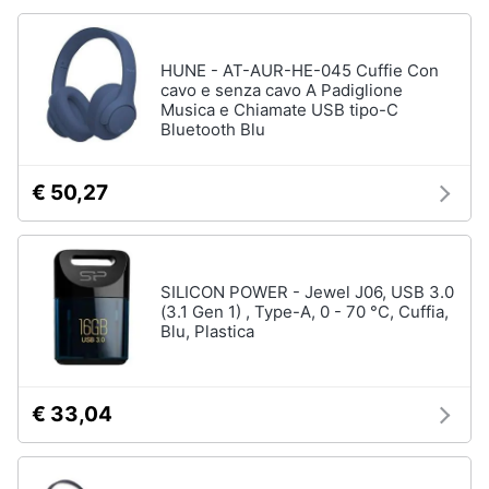
e
igiene
HUNE - AT-AUR-HE-045 Cuffie Con
cavo e senza cavo A Padiglione
Beauty
Musica e Chiamate USB tipo-C
Bluetooth Blu
Giocattoli
€ 50,27
Prima
infanzia
SILICON POWER - Jewel J06, USB 3.0
Fotografia
(3.1 Gen 1) , Type-A, 0 - 70 °C, Cuffia,
Blu, Plastica
Casalinghi
€ 33,04
Abbigliamento
Sport