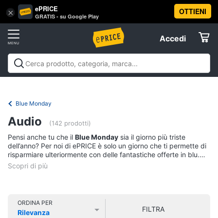
ePRICE
OTTIENI
Vai
×
Accedi
GRATIS - su Google Play
al
Registrati
menu
Accedi
Offerte
Offerte
Elettrodomestici
Blue Monday
Informatica
Audio
(142 prodotti)
Pensi anche tu che il
Blue Monday
sia il giorno più triste
Telefonia
dell’anno? Per noi di ePRICE è solo un giorno che ti permette di
risparmiare ulteriormente con delle fantastiche offerte in blu.
Nella sezione
Audio - blue monday
potrai trovare tutto ciò che
Tv
ti serve per la tua casa o per il tuo tempo libero e colorare di
e
blu tutti i momenti della tua quotidianità. Acquista ora online e
Home
risparmia con le offerte del
Blue Monday
.
Cinema
ORDINA PER
FILTRA
Rilevanza