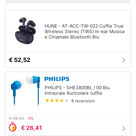
Prezzo più basso
Prezzo più alto
Valutazioni
Smart
home
HUNE - AT-ACC-TW-022 Cuffie True
Videogiochi
Wireless Stereo (TWS) In-ear Musica
e Chiamate Bluetooth Blu
Audio
e
musica
€ 52,52
Clima
PHILIPS - SHE3800BL / 00 Blu
Arredo
Intraurale Auricolare cuffia
8 recensioni
Brico
e
Giardinaggio
€ 28,23
-6%
€ 26,41
Salute