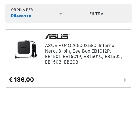
Smart
ORDINA PER
home
FILTRA
Rilevanza
Prezzo più basso
Prezzo più alto
Valutazioni
Videogiochi
Audio
ASUS - 04G265003580, Interno,
e
Nero, 3-pin, Eee Box EB1012P,
musica
EB1501, EB1501P, EB1501U, EB1502,
EB1503, EB20B
Clima
€ 136,00
Arredo
Brico
e
Giardinaggio
Salute