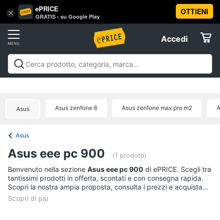
ePRICE
OTTIENI
Vai
×
Accedi
GRATIS - su Google Play
al
Registrati
menu
Accedi
Offerte
Offerte
Elettrodomestici
Asus zenfone 6
Asus zenfone max pro m2
A
Asus
Informatica
Asus
Telefonia
Asus eee pc 900
(1 prodotti)
Tv
Benvenuto nella sezione
Asus eee pc 900
di ePRICE. Scegli tra
tantissimi prodotti in offerta, scontati e con consegna rapida.
e
Scopri la nostra ampia proposta, consulta i prezzi e acquista
Home
comodamente online.
Cinema