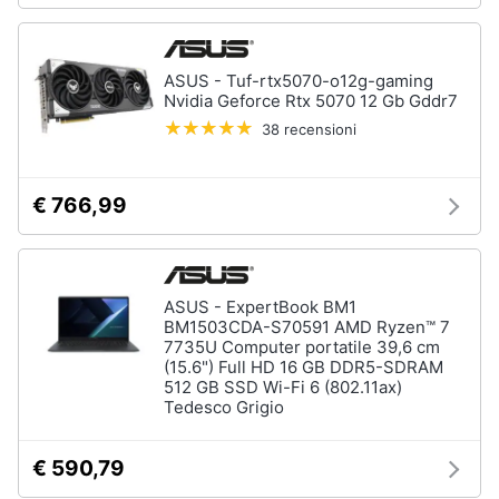
ASUS - Tuf-rtx5070-o12g-gaming
Nvidia Geforce Rtx 5070 12 Gb Gddr7
38 recensioni
€ 766,99
ASUS - ExpertBook BM1
BM1503CDA-S70591 AMD Ryzen™ 7
7735U Computer portatile 39,6 cm
(15.6") Full HD 16 GB DDR5-SDRAM
512 GB SSD Wi-Fi 6 (802.11ax)
Tedesco Grigio
€ 590,79