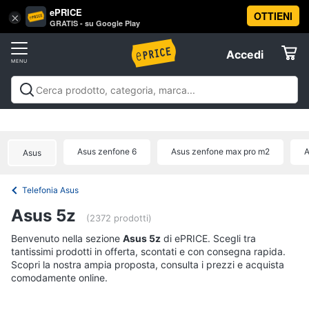
ePRICE
OTTIENI
Vai
×
Accedi
GRATIS - su Google Play
al
Registrati
menu
Accedi
Offerte
Offerte
Elettrodomestici
Asus zenfone 6
Asus zenfone max pro m2
A
Asus
Informatica
Telefonia Asus
Telefonia
Asus 5z
(2372 prodotti)
Tv
Benvenuto nella sezione
Asus 5z
di ePRICE. Scegli tra
tantissimi prodotti in offerta, scontati e con consegna rapida.
e
Scopri la nostra ampia proposta, consulta i prezzi e acquista
Home
comodamente online.
Cinema