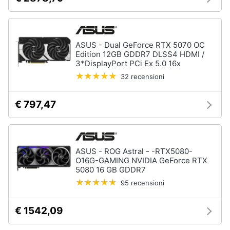
Animali
ASUS - Dual GeForce RTX 5070 OC
Motori
Edition 12GB GDDR7 DLSS4 HDMI /
3*DisplayPort PCi Ex 5.0 16x
Libri,
32 recensioni
cd
e
€ 797,47
dvd
Festività
e
ASUS - ROG Astral - -RTX5080-
ricorrenze
O16G-GAMING NVIDIA GeForce RTX
5080 16 GB GDDR7
95 recensioni
Promozioni
€ 1542,09
Servizi