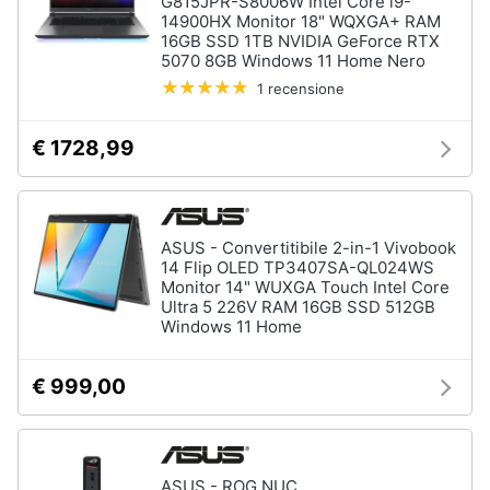
G815JPR-S8006W Intel Core i9-
14900HX Monitor 18" WQXGA+ RAM
16GB SSD 1TB NVIDIA GeForce RTX
5070 8GB Windows 11 Home Nero
1 recensione
€ 1728,99
ASUS - Convertitibile 2-in-1 Vivobook
14 Flip OLED TP3407SA-QL024WS
Monitor 14" WUXGA Touch Intel Core
Ultra 5 226V RAM 16GB SSD 512GB
Windows 11 Home
€ 999,00
ASUS - ROG NUC