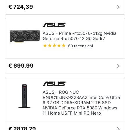
e
€ 724,39
igiene
Beauty
ASUS - Prime -rtx5070-o12g Nvidia
Geforce Rtx 5070 12 Gb Gddr7
Giocattoli
60 recensioni
Prima
infanzia
€ 699,99
Fotografia
ASUS - ROG NUC
Casalinghi
RNUC15JNK9X28AA2 Intel Core Ultra
9 32 GB DDR5-SDRAM 2 TB SSD
NVIDIA GeForce RTX 5080 Windows
Abbigliamento
11 Home USFF Mini PC Nero
Sport
€ 2878,79