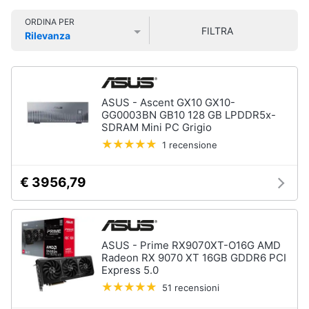
Smart
ORDINA PER
home
FILTRA
Rilevanza
Prezzo più basso
Prezzo più alto
Valutazioni
Videogiochi
Audio
ASUS - Ascent GX10 GX10-
e
GG0003BN GB10 128 GB LPDDR5x-
musica
SDRAM Mini PC Grigio
1 recensione
Clima
€ 3956,79
Arredo
Brico
ASUS - Prime RX9070XT-O16G AMD
e
Radeon RX 9070 XT 16GB GDDR6 PCI
Giardinaggio
Express 5.0
51 recensioni
Salute