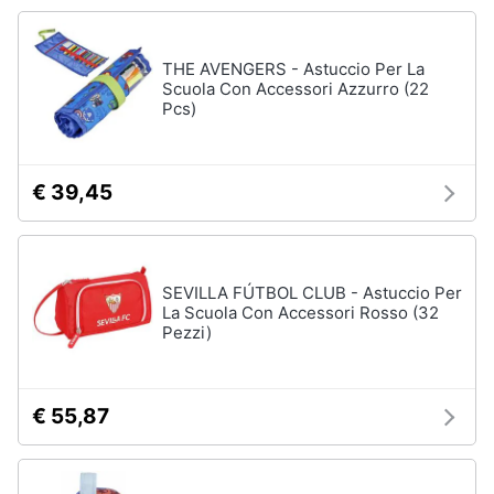
Animali
THE AVENGERS - Astuccio Per La
Scuola Con Accessori Azzurro (22
Motori
Pcs)
Libri,
cd
€ 39,45
e
dvd
SEVILLA FÚTBOL CLUB - Astuccio Per
Festività
La Scuola Con Accessori Rosso (32
e
Pezzi)
ricorrenze
Promozioni
€ 55,87
Servizi