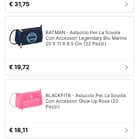
€ 31,75
e
igiene
Beauty
BATMAN - Astuccio Per La Scuola
Con Accessori Legendary Blu Marino
20 X 11 X 8.5 Cm (32 Pezzi)
Giocattoli
Prima
€ 19,72
infanzia
Fotografia
BLACKFIT8 - Astuccio Per La Scuola
Con Accessori Glow Up Rosa (32
Casalinghi
Pezzi)
Abbigliamento
€ 18,11
Sport