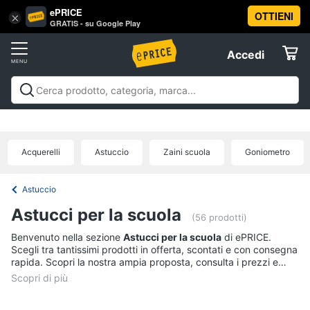
ePRICE
OTTIENI
Vai
×
Accedi
GRATIS - su Google Play
al
Registrati
menu
Accedi
Offerte
Offerte
Elettrodomestici
Acquerelli
Astuccio
Zaini scuola
Goniometro
Informatica
Astuccio
Telefonia
Astucci per la scuola
(56 prodotti)
Benvenuto nella sezione
Astucci per la scuola
di ePRICE.
Tv
Scegli tra tantissimi prodotti in offerta, scontati e con consegna
e
rapida. Scopri la nostra ampia proposta, consulta i prezzi e
Home
acquista comodamente online.
Cinema