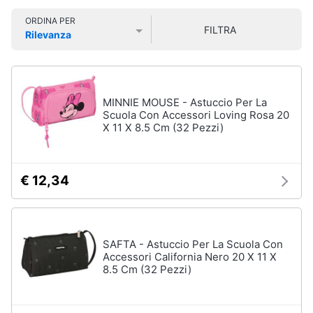
Smart
ORDINA PER
home
FILTRA
Rilevanza
Prezzo più basso
Prezzo più alto
Valutazioni
Videogiochi
Audio
MINNIE MOUSE - Astuccio Per La
e
Scuola Con Accessori Loving Rosa 20
X 11 X 8.5 Cm (32 Pezzi)
musica
Clima
€ 12,34
Arredo
Brico
SAFTA - Astuccio Per La Scuola Con
e
Accessori California Nero 20 X 11 X
8.5 Cm (32 Pezzi)
Giardinaggio
Salute