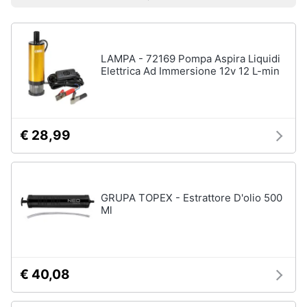
Prezzo più basso
Prezzo più alto
Valutazioni
Smart
home
LAMPA - 72169 Pompa Aspira Liquidi
Videogiochi
Elettrica Ad Immersione 12v 12 L-min
Audio
e
musica
€ 28,99
Clima
GRUPA TOPEX - Estrattore D'olio 500
Arredo
Ml
Brico
e
Giardinaggio
€ 40,08
Salute