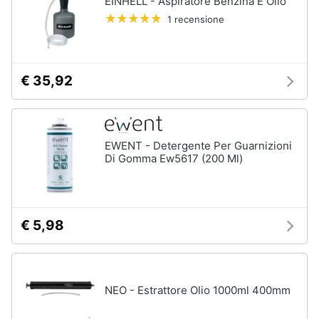
EINHELL - Aspiratore Benzina E Olio
1 recensione
Animali
Motori
€ 35,92
Libri,
cd
e
EWENT - Detergente Per Guarnizioni
dvd
Di Gomma Ew5617 (200 Ml)
Festività
e
ricorrenze
€ 5,98
Promozioni
NEO - Estrattore Olio 1000ml 400mm
Servizi