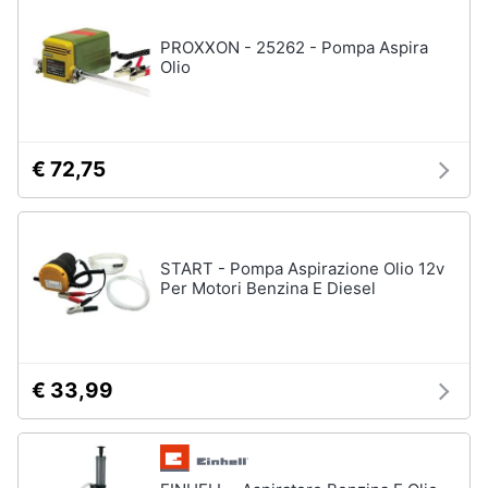
e
igiene
PROXXON - 25262 - Pompa Aspira
Olio
Beauty
Giocattoli
€ 72,75
Prima
infanzia
START - Pompa Aspirazione Olio 12v
Per Motori Benzina E Diesel
Fotografia
Casalinghi
€ 33,99
Abbigliamento
Sport