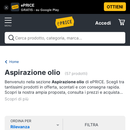
ePRICE
OTTIENI
Vai
×
Accedi
GRATIS - su Google Play
al
Registrati
menu
Accedi
Offerte
Offerte
Elettrodomestici
Home
Informatica
Aspirazione olio
(57 prodotti)
Benvenuto nella sezione
Aspirazione olio
di ePRICE. Scegli tra
Telefonia
tantissimi prodotti in offerta, scontati e con consegna rapida.
Scopri la nostra ampia proposta, consulta i prezzi e acquista
comodamente online.
Tv
e
Home
Cinema
ORDINA PER
FILTRA
Rilevanza